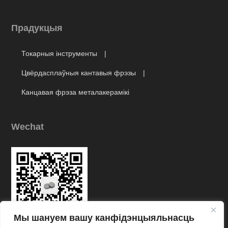
Прадукцыя
Токарныя інструменты
Цвёрдасплаўныя кантавыя фрэзы
Канцавая фрэза металакерамікі
Wechat
Мы шануем вашу канфідэнцыяльнасць