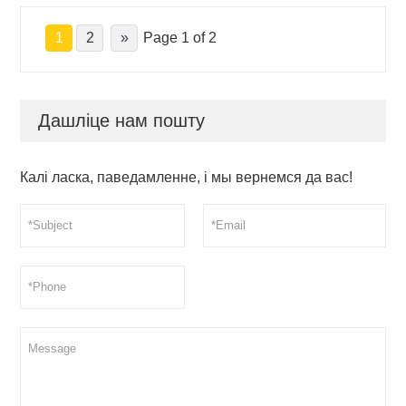
1
2
»
Page 1 of 2
Дашліце нам пошту
Калі ласка, паведамленне, і мы вернемся да вас!