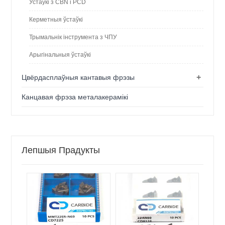
Устаўкі з CBN і PCD
Керметныя ўстаўкі
Трымальнік інструмента з ЧПУ
Арыгінальныя ўстаўкі
+
Цвёрдасплаўныя кантавыя фрэзы
Канцавая фрэза металакерамікі
Лепшыя Прадукты