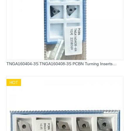
TNGA160404-3S TNGA160408-3S PCBN Turning Inserts
DNGA PCBN Inserts for Hard Steel
HOT