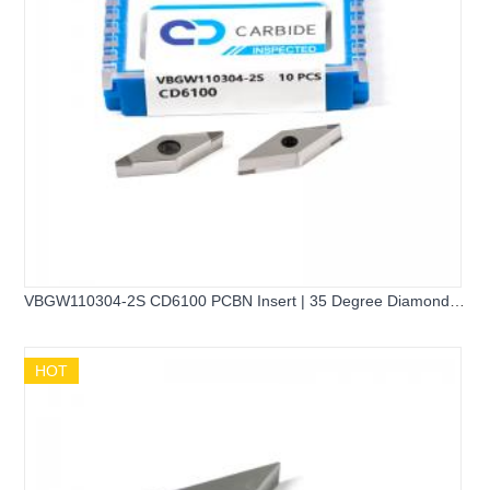
VBGW110304-2S CD6100 PCBN Insert | 35 Degree Diamond
2-Corner Hard Turning Insert
HOT