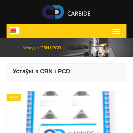
Toggl
Дом
>
Устаўкі з CBN і PCD
Устаўкі з CBN і PCD
HOT