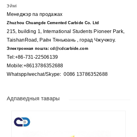
Эймі
Менеджэр па продажах
Zhuzhou Chuangde Cemented Carbide Co. Ltd
215, building 1, International Students Pioneer Park,
TaishanRoad, Раён Тяньюань , горад Чжучжоу.
Электронная пошта: cd@cdcarbide.com
Tel:+86-731-22506139
Mobile:+8613786352688
Whatspp/wechat/Skype: 00
86 13786352688
Адпаведныя тавары