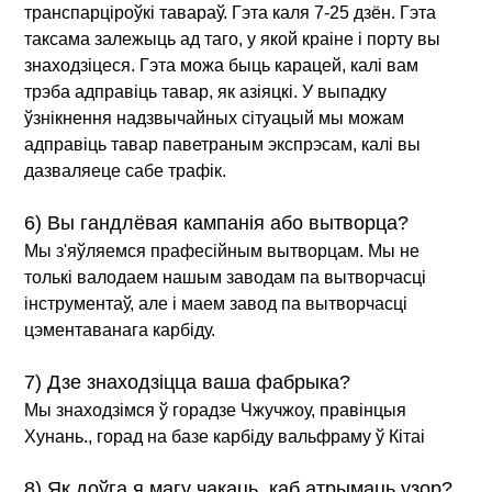
транспарціроўкі тавараў. Гэта каля 7-25 дзён. Гэта
таксама залежыць ад таго, у якой краіне і порту вы
знаходзіцеся. Гэта можа быць карацей, калі вам
трэба адправіць тавар, як азіяцкі. У выпадку
ўзнікнення надзвычайных сітуацый мы можам
адправіць тавар паветраным экспрэсам, калі вы
дазваляеце сабе трафік.
6) Вы гандлёвая кампанія або вытворца?
Мы з'яўляемся прафесійным вытворцам. Мы не
толькі валодаем нашым заводам па вытворчасці
інструментаў, але і маем завод па вытворчасці
цэментаванага карбіду.
7) Дзе знаходзіцца ваша фабрыка?
Мы знаходзімся ў горадзе Чжучжоу, правінцыя
Хунань., горад на базе карбіду вальфраму ў Кітаі
8) Як доўга я магу чакаць, каб атрымаць узор?