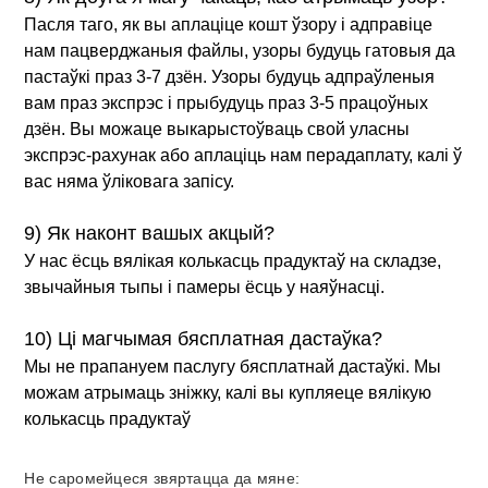
Пасля таго, як вы аплаціце кошт ўзору і адправіце
нам пацверджаныя файлы, узоры будуць гатовыя да
пастаўкі праз 3-7 дзён. Узоры будуць адпраўленыя
вам праз экспрэс і прыбудуць праз 3-5 працоўных
дзён. Вы можаце выкарыстоўваць свой уласны
экспрэс-рахунак або аплаціць нам перадаплату, калі ў
вас няма ўліковага запісу.
9) Як наконт вашых акцый?
У нас ёсць вялікая колькасць прадуктаў на складзе,
звычайныя тыпы і памеры ёсць у наяўнасці.
10) Ці магчымая бясплатная дастаўка?
Мы не прапануем паслугу бясплатнай дастаўкі. Мы
можам атрымаць зніжку, калі вы купляеце вялікую
колькасць прадуктаў
Не саромейцеся звяртацца да мяне: