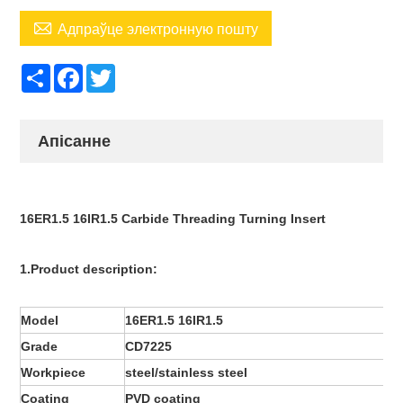

Адпраўце электронную пошту
Share
Facebook
Twitter
Апісанне
16ER1.5 16IR1.5 Carbide Threading Turning Insert
1.Product description:
Model
16ER1.5 16IR1.5
Grade
CD7225
Workpiece
steel/stainless steel
Coating
PVD coating