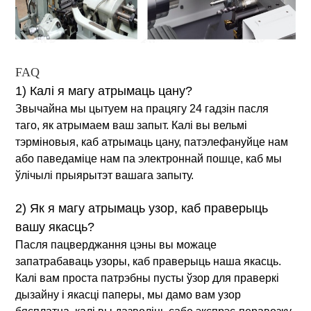
FAQ
1) Калі я магу атрымаць цану?
Звычайна мы цытуем на працягу 24 гадзін пасля
таго, як атрымаем ваш запыт. Калі вы вельмі
тэрміновыя, каб атрымаць цану, патэлефануйце нам
або паведаміце нам па электроннай пошце, каб мы
ўлічылі прыярытэт вашага запыту.
2) Як я магу атрымаць узор, каб праверыць
вашу якасць?
Пасля пацверджання цэны вы можаце
запатрабаваць узоры, каб праверыць наша якасць.
Калі вам проста патрэбны пусты ўзор для праверкі
дызайну і якасці паперы, мы дамо вам узор