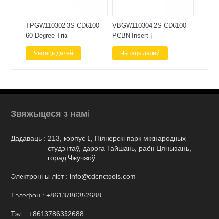
TPGW110302-3S CD6100
VBGW110304-2S CD6100
60-Degree Tria
PCBN Insert |
Чытаць далей
Чытаць далей
Звяжыцеся з намі
Дадаваць :
213, корпус 1, Піянерскі парк міжнародных
студэнтаў, дарога Тайшань, раён Цяньюань,
горад Чжучжоў
Электронны ліст :
info@cdcnctools.com
Тэлефон :
+8613786352688
Тэл :
+8613786352688