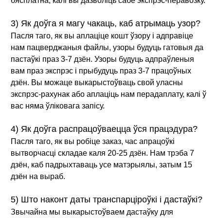
бясплатна, калі вы дазволіць сабе экспрэс-перавозку.
3) Як доўга я магу чакаць, каб атрымаць узор?
Пасля таго, як вы аплаціце кошт ўзору і адправіце
нам пацверджаныя файлы, узоры будуць гатовыя да
пастаўкі праз 3-7 дзён. Узоры будуць адпраўленыя
вам праз экспрэс і прыбудуць праз 3-7 працоўных
дзён. Вы можаце выкарыстоўваць свой уласны
экспрэс-рахунак або аплаціць нам перадаплату, калі ў
вас няма ўліковага запісу.
4) Як доўга распрацоўваецца ўся працэдура?
Пасля таго, як вы робіце заказ, час апрацоўкі
вытворчасці складае каля 20-25 дзён. Нам трэба 7
дзён, каб падрыхтаваць усе матэрыялы, затым 15
дзён на выраб.
5) Што наконт даты транспарціроўкі і дастаўкі?
Звычайна мы выкарыстоўваем дастаўку для