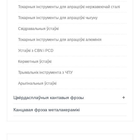
Токарныя інструменты для апрацоўкі нержавеючай сталі
Токарныя інструменты для апрацоўкі чыгуну
Свідравальныя ўстаўкі
Токарныя інструменты для апрацоўкі алюмінія
Устаўкі з CBN і PCD
Керметныя ўстаўкі
Трымальнік інструмента з ЧПУ
Арыгінальныя ўстаўкі
+
Цвёрдасплаўныя кантавыя фрэзы
Канцавая фрэза металакерамікі