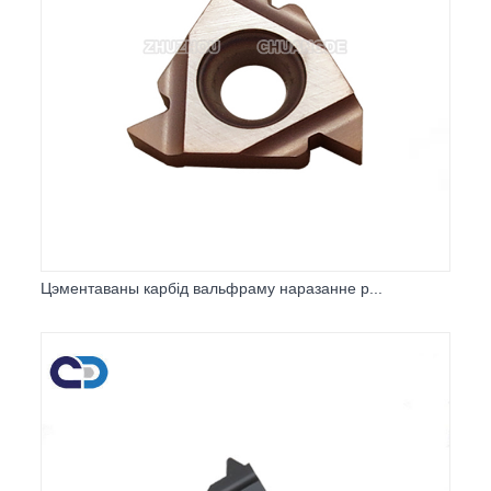
Цэментаваны карбід вальфраму наразанне р...