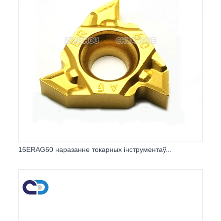
16ERAG60 наразанне токарных інструментаў...