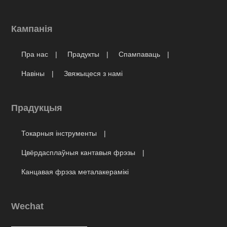
Кампанія
Пра нас
Прадукты
Спампаваць
Навіны
Звяжыцеся з намі
Прадукцыя
Токарныя інструменты
Цвёрдасплаўныя кантавыя фрэзы
Канцавая фрэза металакерамікі
Wechat