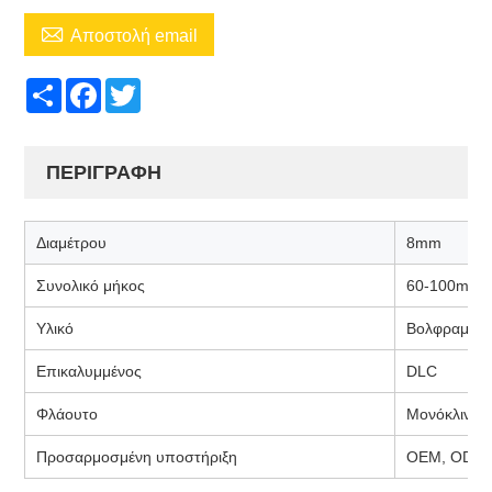

Αποστολή email
Share
Facebook
Twitter
ΠΕΡΙΓΡΑΦΗ
Διαμέτρου
8mm
Συνολικό μήκος
60-100mm
Υλικό
Βολφραμός
Επικαλυμμένος
DLC
Φλάουτο
Μονόκλινο
Προσαρμοσμένη υποστήριξη
OEM, ODM