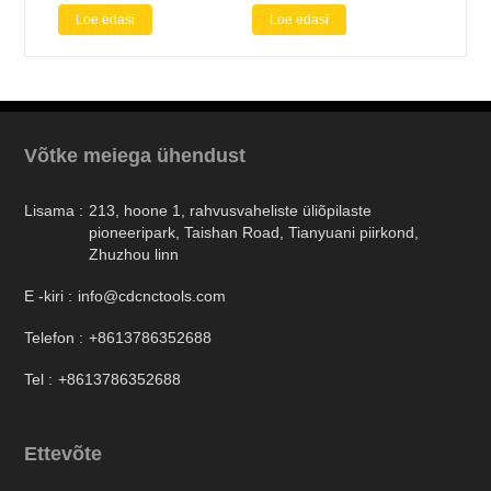
Loe edasi
Loe edasi
Võtke meiega ühendust
Lisama :
213, hoone 1, rahvusvaheliste üliõpilaste
pioneeripark, Taishan Road, Tianyuani piirkond,
Zhuzhou linn
E -kiri :
info@cdcnctools.com
Telefon :
+8613786352688
Tel :
+8613786352688
Ettevõte