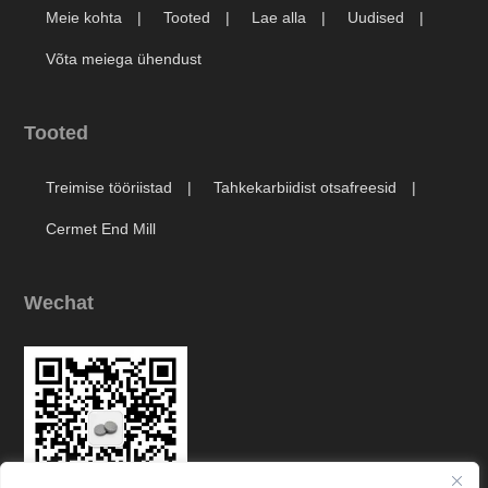
Meie kohta
Tooted
Lae alla
Uudised
Võta meiega ühendust
Tooted
Treimise tööriistad
Tahkekarbiidist otsafreesid
Cermet End Mill
Wechat