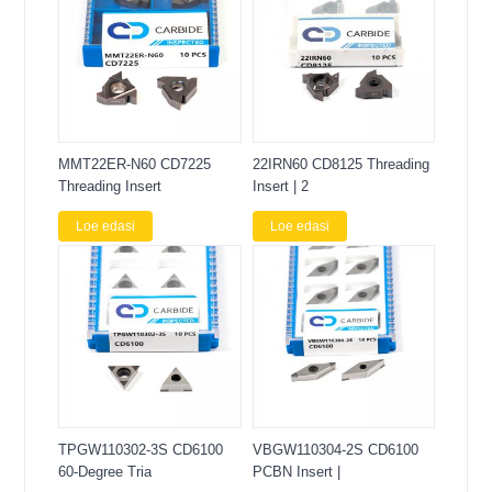
MMT22ER-N60 CD7225
22IRN60 CD8125 Threading
Threading Insert
Insert | 2
Loe edasi
Loe edasi
TPGW110302-3S CD6100
VBGW110304-2S CD6100
60-Degree Tria
PCBN Insert |