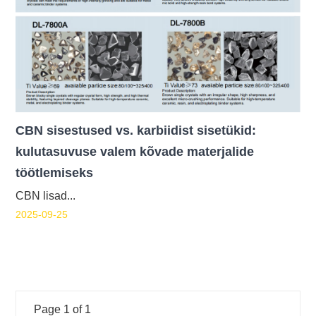
CBN sisestused vs. karbiidist sisetükid:
kulutasuvuse valem kõvade materjalide
töötlemiseks
CBN lisad...
2025-09-25
Page 1 of 1