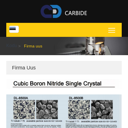
Toggl
Kodu
>
Firma uus
Firma Uus