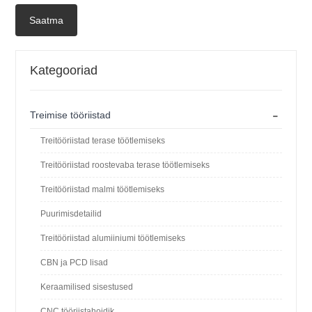
Saatma
Kategooriad
-
Treimise tööriistad
Treitööriistad terase töötlemiseks
Treitööriistad roostevaba terase töötlemiseks
Treitööriistad malmi töötlemiseks
Puurimisdetailid
Treitööriistad alumiiniumi töötlemiseks
CBN ja PCD lisad
Keraamilised sisestused
CNC tööriistahoidik