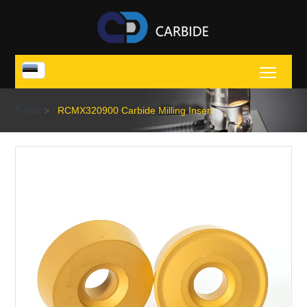
Toggl
Kodu
>
RCMX320900 Carbide Milling Insert