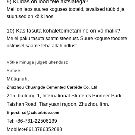
9) Kuidas on lood teie aktsiatega?
Meil on laos suures koguses tooteid, tavalised tüübid ja
suurused on kõik laos.
10) Kas tasuta kohaletoimetamine on võimalik?
Me ei paku tasuta saatmisteenust. Suure koguse toodete
ostmisel saame teha allahindlust
Võtke minuga julgelt ühendust:
Aimee
Müügijuht
Zhuzhou Chuangde Cemented Carbide Co. Ltd
215, building 1, International Students Pioneer Park,
TaishanRoad, Tianyuani rajoon, Zhuzhou linn.
E-post: cd@cdcarbide.com
Tel:+86-731-22506139
Mobile:+8613786352688