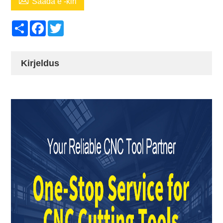

Saada e -kiri
Share
Facebook
Twitter
Kirjeldus