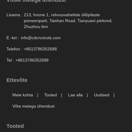
Lisama :
213, hoone 1, rahvusvaheliste üliõpilaste
pioneeripark, Taishan Road, Tianyuani piirkond,
Zhuzhou linn
E -kiri :
info@cdcnctools.com
Telefon :
+8613786352688
Tel :
+8613786352688
Ettevõte
Meie kohta
Tooted
Lae alla
Uudised
Võta meiega ühendust
Tooted