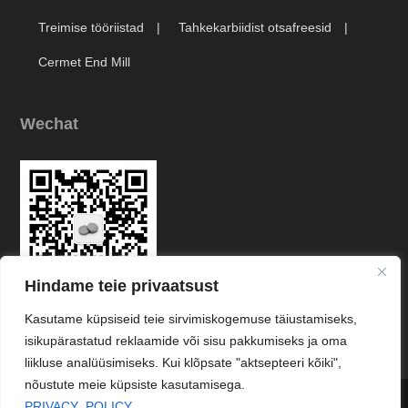
Treimise tööriistad
Tahkekarbiidist otsafreesid
Cermet End Mill
Wechat
Hindame teie privaatsust
Kasutame küpsiseid teie sirvimiskogemuse täiustamiseks,
Link
isikupärastatud reklaamide või sisu pakkumiseks ja oma
liikluse analüüsimiseks. Kui klõpsate "aktsepteeri kõiki",
nõustute meie küpsiste kasutamisega.




PRIVACY_POLICY