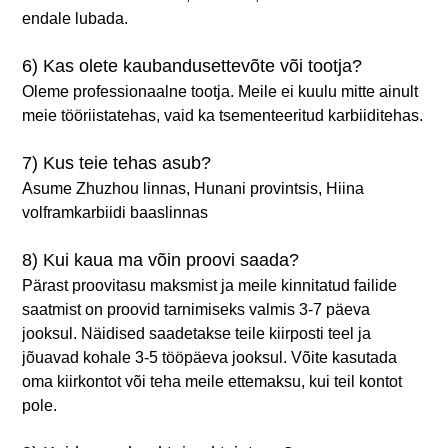
endale lubada.
6) Kas olete kaubandusettevõte või tootja?
Oleme professionaalne tootja. Meile ei kuulu mitte ainult
meie tööriistatehas, vaid ka tsementeeritud karbiiditehas.
7) Kus teie tehas asub?
Asume Zhuzhou linnas, Hunani provintsis, Hiina
volframkarbiidi baaslinnas
8) Kui kaua ma võin proovi saada?
Pärast proovitasu maksmist ja meile kinnitatud failide
saatmist on proovid tarnimiseks valmis 3-7 päeva
jooksul. Näidised saadetakse teile kiirposti teel ja
jõuavad kohale 3-5 tööpäeva jooksul. Võite kasutada
oma kiirkontot või teha meile ettemaksu, kui teil kontot
pole.