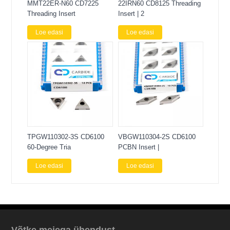
MMT22ER-N60 CD7225
22IRN60 CD8125 Threading
Threading Insert
Insert | 2
Loe edasi
Loe edasi
TPGW110302-3S CD6100
VBGW110304-2S CD6100
60-Degree Tria
PCBN Insert |
Loe edasi
Loe edasi
Võtke meiega ühendust