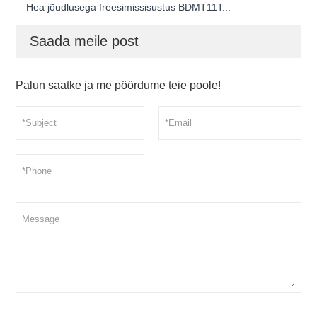
Hea jõudlusega freesimissisustus BDMT11T...
Saada meile post
Palun saatke ja me pöördume teie poole!