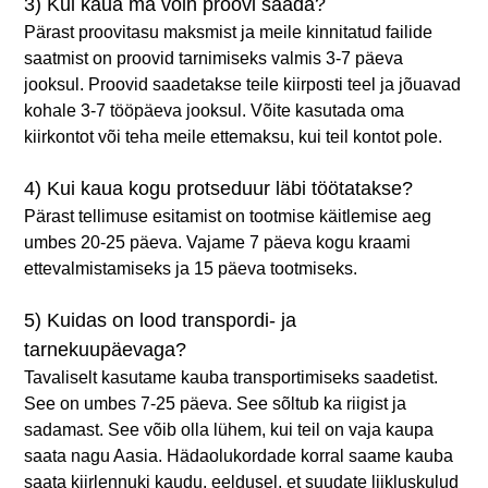
3) Kui kaua ma võin proovi saada?
Pärast proovitasu maksmist ja meile kinnitatud failide
saatmist on proovid tarnimiseks valmis 3-7 päeva
jooksul. Proovid saadetakse teile kiirposti teel ja jõuavad
kohale 3-7 tööpäeva jooksul. Võite kasutada oma
kiirkontot või teha meile ettemaksu, kui teil kontot pole.
4) Kui kaua kogu protseduur läbi töötatakse?
Pärast tellimuse esitamist on tootmise käitlemise aeg
umbes 20-25 päeva. Vajame 7 päeva kogu kraami
ettevalmistamiseks ja 15 päeva tootmiseks.
5) Kuidas on lood transpordi- ja
tarnekuupäevaga?
Tavaliselt kasutame kauba transportimiseks saadetist.
See on umbes 7-25 päeva. See sõltub ka riigist ja
sadamast. See võib olla lühem, kui teil on vaja kaupa
saata nagu Aasia. Hädaolukordade korral saame kauba
saata kiirlennuki kaudu, eeldusel, et suudate liikluskulud