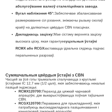
абслугоўванне валкоў сталеліцейнага завода
.
Вугал набліжэння 45°:
Забяспечвае збалансаванае
размеркаванне сіл рэзання, зніжаючы рызыку сколаў
краёў на далікатных цвёрдых CBN пласцінах.
Дакладнасць заціску:
Мае сістэму верхняга заціску
высокага ціску, якая гарантуе
суцэльныя ўстаўкі
RCMX або RCGX
заставацца ідэальна сядзець падчас
перапыненых разрэзаў.
Сумяшчальныя цвёрдыя ўстаўкі з CBN
Часцей за ўсё гэты трымальнік спалучаецца з круглымі
ўстаўкамі IC 12,7 мм (1/2 цалі), якія забяспечваюць некалькі
пазіцый індэксацыі.
RCMX120700:
Пераход да цяжкай чарнавой
апрацоўкі, дзе выкарыстоўваецца поўная таўшчыня
CBN.
RCGX120700:
Пераважна для прыкладанняў, якія
патрабуюць высокадакладнага пазіцыянавання і
канчатковай такарнай апрацоўкі.