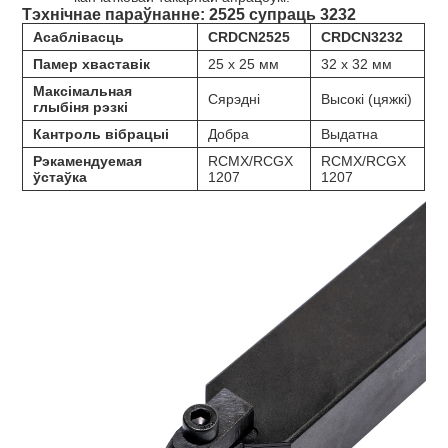
Тэхнічнае параўнанне: 2525 супраць 3232
Асаблівасць
CRDCN2525
CRDCN3232
Памер хваставік
25 х 25 мм
32 х 32 мм
Максімальная
Сярэдні
Высокі (цяжкі)
глыбіня рэзкі
Кантроль вібрацыі
Добра
Выдатна
Рэкамендуемая
RCMX/RCGX
RCMX/RCGX
ўстаўка
1207
1207