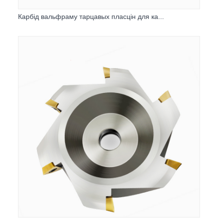
Карбід вальфраму тарцавых пласцін для ка...