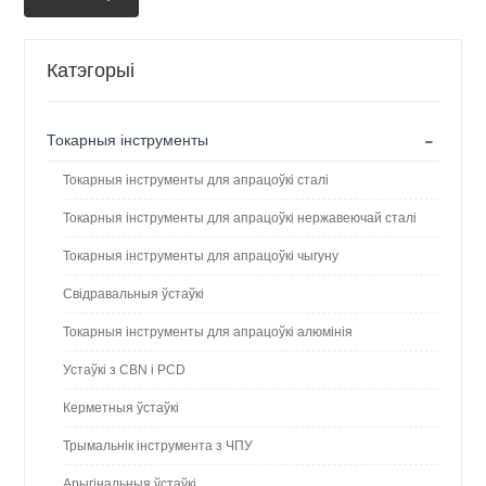
Катэгорыі
-
Токарныя інструменты
Токарныя інструменты для апрацоўкі сталі
Токарныя інструменты для апрацоўкі нержавеючай сталі
Токарныя інструменты для апрацоўкі чыгуну
Свідравальныя ўстаўкі
Токарныя інструменты для апрацоўкі алюмінія
Устаўкі з CBN і PCD
Керметныя ўстаўкі
Трымальнік інструмента з ЧПУ
Арыгінальныя ўстаўкі