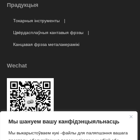
Прадукцыя
Токарныя інструменты
Цвёрдасплаўныя кантавыя фрэзы
Канцавая фрэза металакерамікі
Wechat
Мы шануем вашу канфідэнцыяльнасць
Мы выкарыстоўваем кукі -файлы для паляпшэння вашага
Link