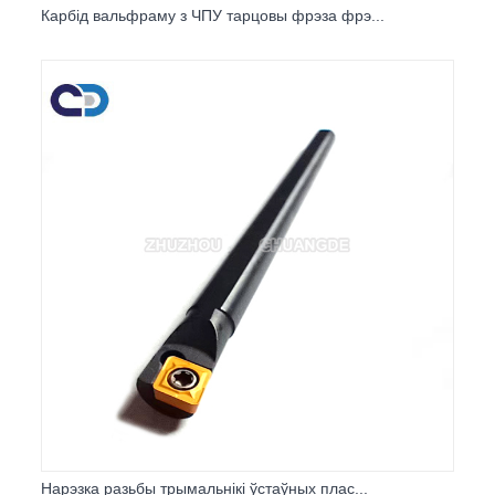
Карбід вальфраму з ЧПУ тарцовы фрэза фрэ...
Нарэзка разьбы трымальнікі ўстаўных плас...