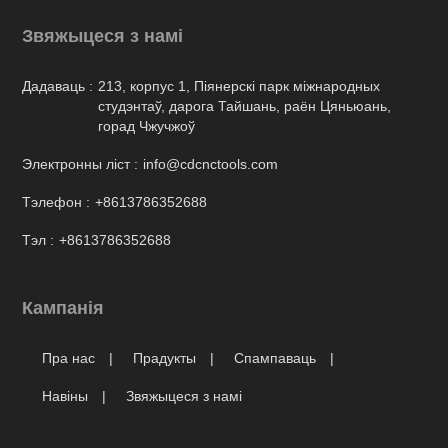
Звяжыцеся з намі
Дадаваць :
213, корпус 1, Піянерскі парк міжнародных
студэнтаў, дарога Тайшань, раён Цяньюань,
горад Чжучжоў
Электронны ліст :
info@cdcnctools.com
Тэлефон :
+8613786352688
Тэл :
+8613786352688
Кампанія
Пра нас
Прадукты
Спампаваць
Навіны
Звяжыцеся з намі