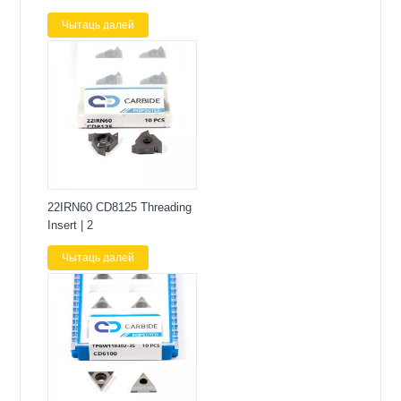
Чытаць далей
22IRN60 CD8125 Threading
Insert | 2
Чытаць далей