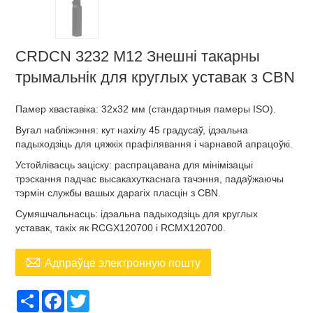
CRDCN 3232 M12 Знешні такарны
трымальнік для круглых уставак з CBN
Памер хваставіка: 32x32 мм (стандартныя памеры ISO).
Вугал набліжэння: кут нахілу 45 градусаў, ідэальна
падыходзіць для цяжкіх прафілявання і чарнавой апрацоўкі.
Устойлівасць заціску: распрацавана для мінімізацыі
трэскання падчас высакахуткаснага тачэння, падаўжаючы
тэрмін службы вашых дарагіх пласцін з CBN.
Сумяшчальнасць: ідэальна падыходзіць для круглых
уставак, такіх як RCGX120700 і RCMX120700.

Адпраўце электронную пошту
Share
Facebook
Twitter