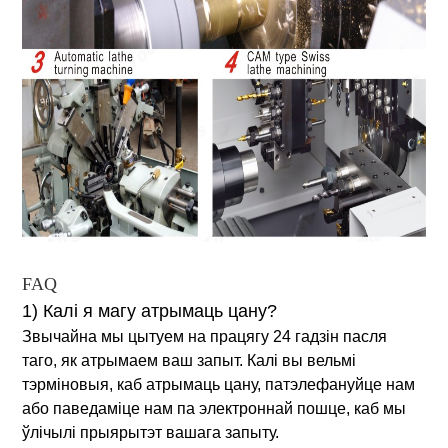
FAQ
1) Калі я магу атрымаць цану?
Звычайна мы цытуем на працягу 24 гадзін пасля
таго, як атрымаем ваш запыт. Калі вы вельмі
тэрміновыя, каб атрымаць цану, патэлефануйце нам
або паведаміце нам па электроннай пошце, каб мы
ўлічылі прыярытэт вашага запыту.