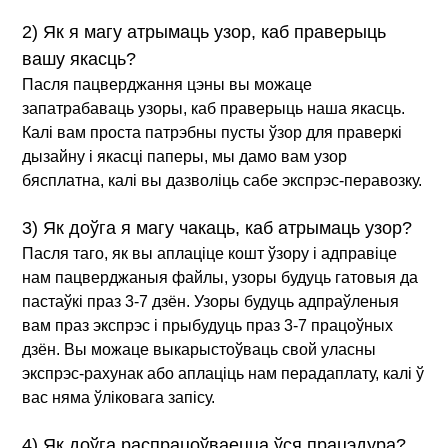
2) Як я магу атрымаць узор, каб праверыць
вашу якасць?
Пасля пацверджання цэны вы можаце
запатрабаваць узоры, каб праверыць наша якасць.
Калі вам проста патрэбны пусты ўзор для праверкі
дызайну і якасці паперы, мы дамо вам узор
бясплатна, калі вы дазволіць сабе экспрэс-перавозку.
3) Як доўга я магу чакаць, каб атрымаць узор?
Пасля таго, як вы аплаціце кошт ўзору і адправіце
нам пацверджаныя файлы, узоры будуць гатовыя да
пастаўкі праз 3-7 дзён. Узоры будуць адпраўленыя
вам праз экспрэс і прыбудуць праз 3-7 працоўных
дзён. Вы можаце выкарыстоўваць свой уласны
экспрэс-рахунак або аплаціць нам перадаплату, калі ў
вас няма ўліковага запісу.
4) Як доўга распрацоўваецца ўся працэдура?