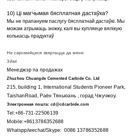
10) Ці магчымая бясплатная дастаўка?
Мы не прапануем паслугу бясплатнай дастаўкі. Мы
можам атрымаць зніжку, калі вы купляеце вялікую
колькасць прадуктаў
Не саромейцеся звяртацца да мяне:
Эймі
Менеджэр па продажах
Zhuzhou Chuangde Cemented Carbide Co. Ltd
215, building 1, International Students Pioneer Park,
TaishanRoad, Раён Тяньюань , горад Чжучжоу.
Электронная пошта: cd@cdcarbide.com
Tel:+86-731-22506139
Mobile:+8613786352688
Whatspp/wechat/Skype: 00
86 13786352688