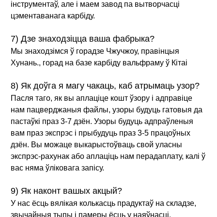
інструментаў, але і маем завод па вытворчасці
цэментаванага карбіду.
7) Дзе знаходзіцца ваша фабрыка?
Мы знаходзімся ў горадзе Чжучжоу, правінцыя
Хунань., горад на базе карбіду вальфраму ў Кітаі
8) Як доўга я магу чакаць, каб атрымаць узор?
Пасля таго, як вы аплаціце кошт ўзору і адправіце
нам пацверджаныя файлы, узоры будуць гатовыя да
пастаўкі праз 3-7 дзён. Узоры будуць адпраўленыя
вам праз экспрэс і прыбудуць праз 3-5 працоўных
дзён. Вы можаце выкарыстоўваць свой уласны
экспрэс-рахунак або аплаціць нам перадаплату, калі ў
вас няма ўліковага запісу.
9) Як наконт вашых акцый?
У нас ёсць вялікая колькасць прадуктаў на складзе,
звычайныя тыпы і памеры ёсць у наяўнасці.