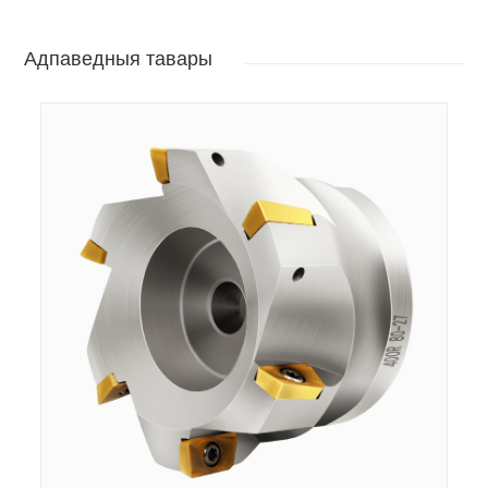
Адпаведныя тавары