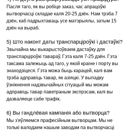
Пасля таго, як вы робіце заказ, час апрацоўкі
вытворчасці складае каля 20-25 дзён. Нам трэба 7
дзён, каб падрыхтаваць усе матэрыялы, затым 15
дзён на выраб.
5) Што наконт даты транспарціроўкі і дастаўкі?
Звычайна мы выкарыстоўваем дастаўку для
транспарціроўкі тавараў. Гэта каля 7-25 дзён. Гэта
таксама залежыць ад таго, у якой краіне і порту вы
знаходзіцеся. Гэта можа быць карацей, калі вам
трэба адправіць тавар, як азіяцкі. У выпадку
ўзнікнення надзвычайных сітуацый мы можам
адправіць тавар паветраным экспрэсам, калі вы
дазваляеце сабе трафік.
6) Вы гандлёвая кампанія або вытворца?
Мы з'яўляемся прафесійным вытворцам. Мы не
толькі валодаем нашым заводам па вытворчасці