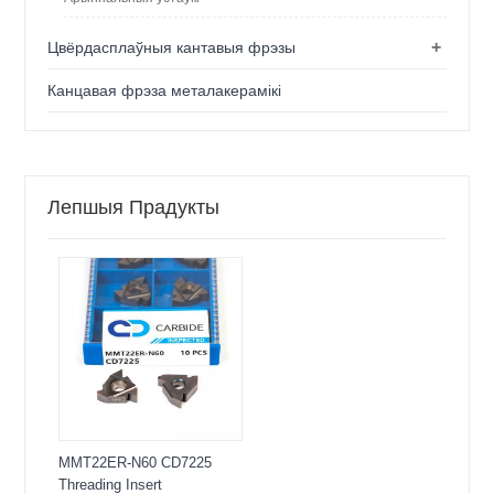
+
Цвёрдасплаўныя кантавыя фрэзы
Канцавая фрэза металакерамікі
Лепшыя Прадукты
MMT22ER-N60 CD7225
Threading Insert