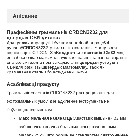
Апісанне
Прафесійны трымальнік CRDCN3232 для
цвёрдых CBN уставак
Для цяжкай апрацоўкі і буйнамаштабнай апрацоўкі
рулонаў
CRDCN3232
трымальнік хваставік - гэта цяжкая
версія серыі CRDCN. З а
Квадратны хваставік 32х32 мм
,
ён забяспечвае максімальную калянасць і гашэнне вібрацыі,
што вельмі важна пры выкарыстанні
цвёрдыя ўстаўкі з
CBN
для рэзкі звышцвёрдых матэрыялаў, такіх як
храмаваная сталь або астуджаны чыгун.
Асаблівасці прадукту
Трымальнік хваставік CRDCN3232 распрацаваны для
экстрэмальных умоў, дзе адхіленне інструмента не
з'яўляецца варыянтам.
Максімальная калянасць:
Хваставік вышынёй 32 мм
забяспечвае значна большыя сілы рэзання, чым
мадэль 2525, што робіць яе стандартам для
тэхнічнае