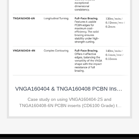
VNGA160404 & TNGA160408 PCBN Inserts: Mirror Finish on SUJ2 HRC 60-63
Case study on using VNGA160404-2S and
TNGA160408-6N PCBN inserts (CD6100 Grade) to
achieve mirror finish on SUJ2 hardened steel (60-63
HRC). Learn how to replace grinding with hard turning
to save 45%