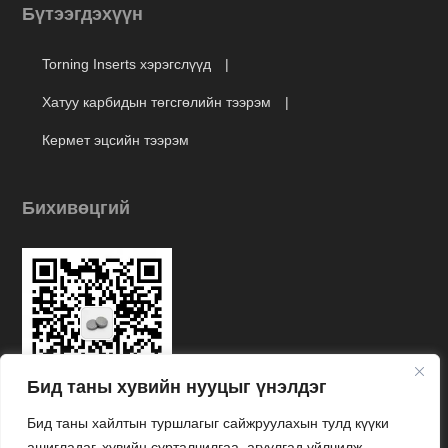
Torning Inserts хэрэгслүүд
Хатуу карбидын төгсгөлийн тээрэм
Кермет эцсийн тээрэм
Бихивөцгий
Бид таны хувийн нууцыг үнэлдэг
Link
Бид таны хайлтын туршлагыг сайжруулахын тулд күүки
ашигладаг, хувийн сурталчилгаа, агуулгад үйлчилж,