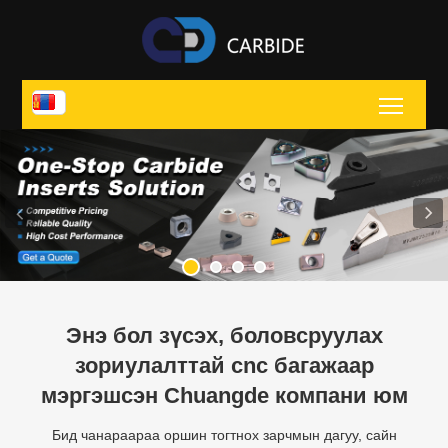
Toggl
Энэ бол зүсэх, боловсруулах
зориулалттай cnc багажаар
мэргэшсэн Chuangde компани юм
Бид чанараараа оршин тогтнох зарчмын дагуу, сайн
санааны зарчимд суурилсан хангалттай хангамжтай,