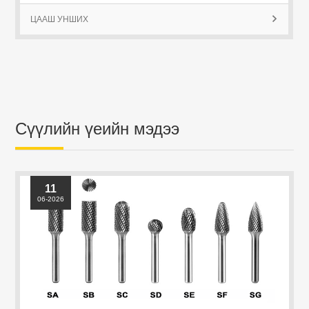
ЦААШ УНШИХ

Сүүлийн үеийн мэдээ
11
06-2026