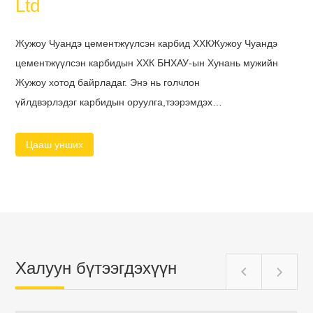
Жужоу Чуандэ цементжүүлсэн карбид ХХКЖужоу Чуандэ
цементжүүлсэн карбидын ХХК БНХАУ-ын Хунань мужийн
Жужоу хотод байрладаг. Энэ нь голчлон
үйлдвэрлэдэг карбидын оруулга,тээрэмдэх
оруулга,карбидын зүсэгч оруулга,нүүрний ховилын оруулга,
карбид эргүүлэх оруулга, карбидын урсгалтай оруулга,
Цааш унших
карбидын эцсийн тээрэм, цул карбид өрөм, карбид хайгч гэх
мэт.Бид өндөр ур чадвартай, урам зоригтой, туршлагатай
ажилтнуудтай бөгөөд манай компанид хамтын ажиллагааг
бий болгож, үйлчлүүлэгчдэдээ өндөр чанартай, урт
хугацааны шийдлүүдийг бий болгож, баталгаажуулахад
зайлшгүй шаардлагатай. Бид дэлхий дая...
Халуун бүтээгдэхүүн