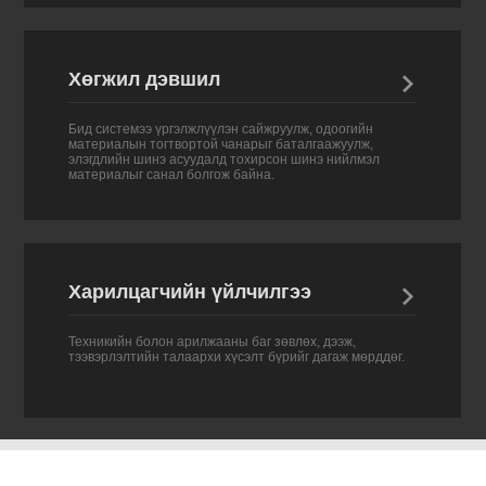
Хөгжил дэвшил

Бид системээ үргэлжлүүлэн сайжруулж, одоогийн
материалын тогтвортой чанарыг баталгаажуулж,
элэгдлийн шинэ асуудалд тохирсон шинэ нийлмэл
материалыг санал болгож байна.
Харилцагчийн үйлчилгээ

Техникийн болон арилжааны баг зөвлөх, дээж,
тээвэрлэлтийн талаархи хүсэлт бүрийг дагаж мөрддөг.