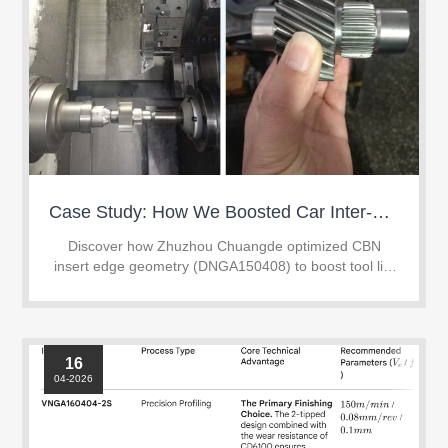
Case Study: How We Boosted Car Inter-Shaft Hard Turning Tool Life by 67% with Custom CBN Inserts
Discover how Zhuzhou Chuangde optimized CBN
insert edge geometry (DNGA150408) to boost tool life
by 67% in continuous hard turning of HRC 58-62 gear
shafts.
16
04-2026