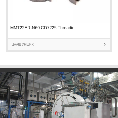
MMT22ER-N60 CD7225 Threading Insert
ЦААШ УНШИХ
