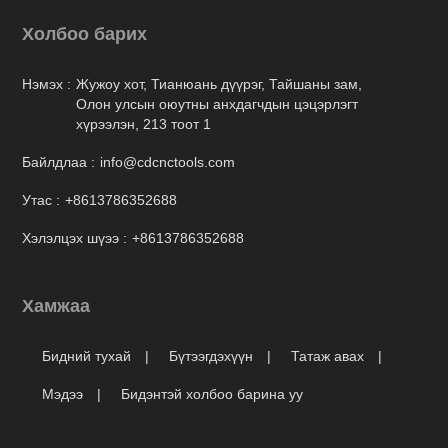
Холбоо барих
Нэмэх :
Жужоу хот, Тианюань дүүрэг, Тайшаны зам,
Олон улсын оюутны анхдагчдын цэцэрлэгт
хүрээлэн, 213 тоот 1
Байлдлаа :
info@cdcnctools.com
Утас :
+8613786352688
Хэлэлцэх шүээ :
+8613786352688
Хамжаа
Бидний тухай
Бүтээгдэхүүн
Татаж авах
Мэдээ
Бидэнтэй холбоо барина уу
Бүтээгдэхүүн