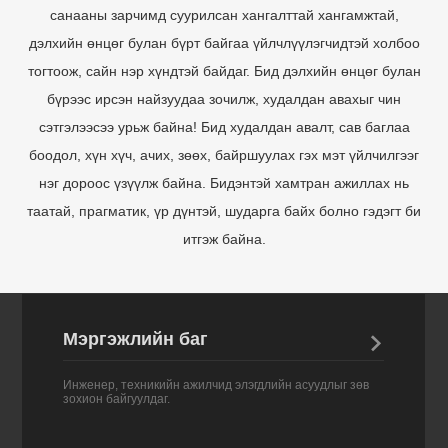
дэлхийн өнцөг булан бүрт байгаа үйлчлүүлэгчидтэй холбоо
тогтоож, сайн нэр хүндтэй байдаг. Бид дэлхийн өнцөг булан
бүрээс ирсэн найзуудаа зочилж, худалдан авахыг чин
сэтгэлээсээ урьж байна! Бид худалдан авалт, сав баглаа
боодол, хүн хүч, ачих, зөөх, байршуулах гэх мэт үйлчилгээг
нэг дороос үзүүлж байна. Бидэнтэй хамтран ажиллах нь
таатай, прагматик, үр дүнтэй, шударга байх болно гэдэгт би
итгэж байна.
Мэргэжлийн баг

Инженер, техникийн ажилчид элэгдлийн асуудлыг зөв
зохион байгуулдаг.