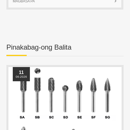
MAGBASA PA

Pinakabag-ong Balita
11
06-2026