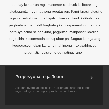
adunay kontak sa mga kustomer sa tibuok kalibotan, ug
makatagamtam ug maayong reputasyon. Kami kinasingkasing
nga nag-abiabi sa mga higala gikan sa tibuok kalibutan sa
pagbisita ug pagpalit! Naghatag kami og one-stop nga mga
serbisyo sama sa pagkuha, pagputos, manpower, loading,
pagbalhin, accommodation ug uban pa. Nagtuo ko nga ang
kooperasyon uban kanamo mahimong makapahimuot,
pragmatic, episyente ug matinud-anon.
Propesyonal nga Team

Ang inhenyero ug technician nag-organisar sa husto nga
mga materyales alang sa problema sa abrasion.