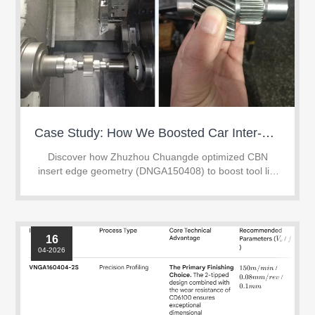
Case Study: How We Boosted Car Inter-Shaft Hard Turning Tool Life by 67% with Custom CBN Inserts
Discover how Zhuzhou Chuangde optimized CBN
insert edge geometry (DNGA150408) to boost tool life
by 67% in continuous hard turning of HRC 58-62 gear
shafts.
16
04-2026