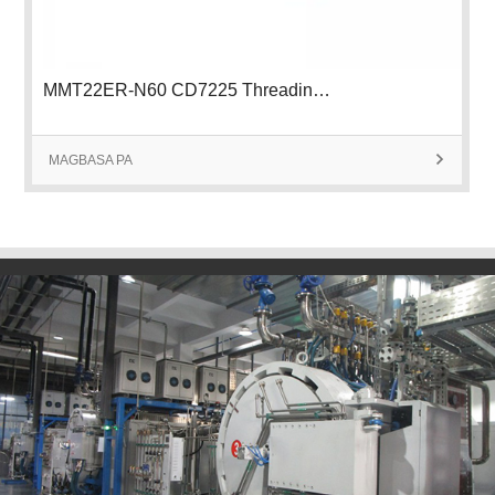
MMT22ER-N60 CD7225 Threading Insert
MAGBASA PA
