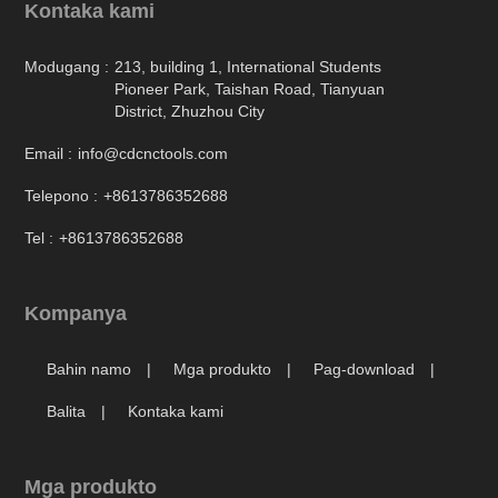
Kontaka kami
Modugang :
213, building 1, International Students
Pioneer Park, Taishan Road, Tianyuan
District, Zhuzhou City
Email :
info@cdcnctools.com
Telepono :
+8613786352688
Tel :
+8613786352688
Kompanya
Bahin namo
Mga produkto
Pag-download
Balita
Kontaka kami
Mga produkto