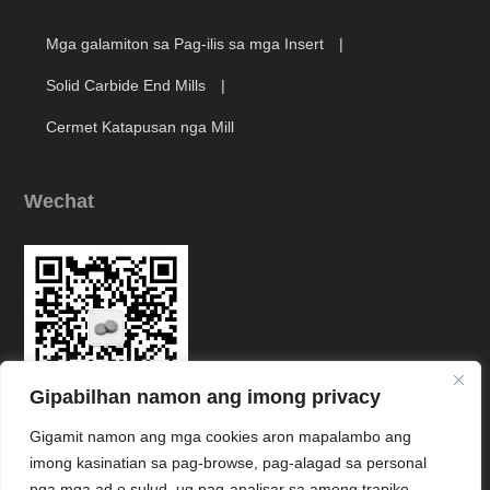
Mga galamiton sa Pag-ilis sa mga Insert
Solid Carbide End Mills
Cermet Katapusan nga Mill
Wechat
Gipabilhan namon ang imong privacy
Gigamit namon ang mga cookies aron mapalambo ang
Link
imong kasinatian sa pag-browse, pag-alagad sa personal
nga mga ad o sulud, ug pag-analisar sa among trapiko.