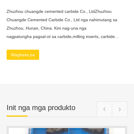
Zhuzhou chuangde cemented carbide Co., LtdZhuzhou
Chuangde Cemented Carbide Co., Ltd nga nahimutang sa
Zhuzhou, Hunan, China. Kini nag-una nga
nagpatungha pagsal-ot sa carbide,milling inserts, carbide
cutting inserts,mga pagsal-ot sa grooving sa nawong, carbide
turning inserts, carbide threading inserts, carbide katapusan
Magbasa pa
nga galingan, solid carbide drill, carbide reamer etc.Kami
adunay taas nga kwalipikado, madasig ug eksperyensiyado
nga mga empleyado nga naghatag mga synergies sa among
kompanya nga gikinahanglan aron makamugna ug
makagarantiya sa taas nga kalidad ug malungtaron nga mga
sol...
Init nga mga produkto