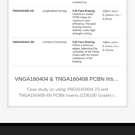
VNGA160404 & TNGA160408 PCBN Inserts: Mirror Finish on SUJ2 HRC 60-63
Case study on using VNGA160404-2S and
TNGA160408-6N PCBN inserts (CD6100 Grade) to
achieve mirror finish on SUJ2 hardened steel (60-63
HRC). Learn how to replace grinding with hard turning
to save 45%