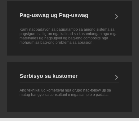
Pag-uswag ug Pag-uswag

Kami nagpadayon sa pagpalambo sa among sistema sa
pagsiguro sa lig-on nga kalidad sa kasamtangan nga mga
materyales ug nagsugyot og bag-ong composite nga
mohaum sa bag-ong problema sa abrasion.
Serbisyo sa kustomer

Ang teknikal ug komersyal nga grupo nag-follow up sa
matag hangyo sa consultant o mga sample o padala.