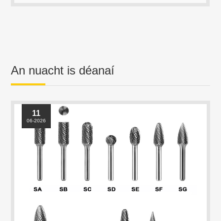
An nuacht is déanaí
11
06-2026