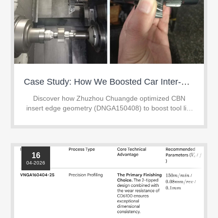
Case Study: How We Boosted Car Inter-Shaft Hard Turning Tool Life by 67% with Custom CBN Inserts
Discover how Zhuzhou Chuangde optimized CBN
insert edge geometry (DNGA150408) to boost tool life
by 67% in continuous hard turning of HRC 58-62 gear
shafts.
16
04-2026