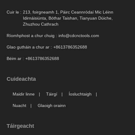
Cuir le :
213, foirgneamh 1, Páirc Ceannródaí Mic Léinn
Idirnáisiúnta, Bóthar Taishan, Tianyuan Dúiche,
Zhuzhou Cathrach
Ríomhphost a chur chuig :
info@cdcnctools.com
Glao gutháin a chur ar :
+8613786352688
Béim ar :
+8613786352688
Cuideachta
Maidir linne
Táirgí
Íosluchtaigh
Nuacht
Glaoigh orainn
Táirgeacht
Uirlisí Ionsáigh a Chasadh