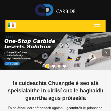
Toggl
Is cuideachta Chuangde é seo atá
speisialaithe in uirlisí cnc le haghaidh
gearrtha agus próiseála
Tá soláthar leordhóthanach againn, i gcomhréir le prionsabal
na marthanais de réir cáilíochta, bunaithe ar phrionsabal an