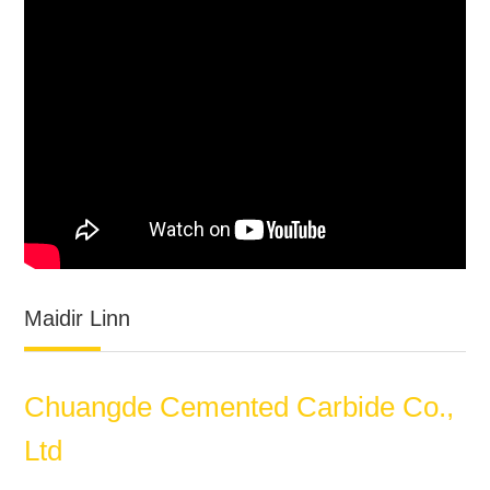
Maidir Linn
Chuangde Cemented Carbide Co.,
Ltd
Zhuzhou chuangde cemented chomhdhúile Co., LtdZhuzhou