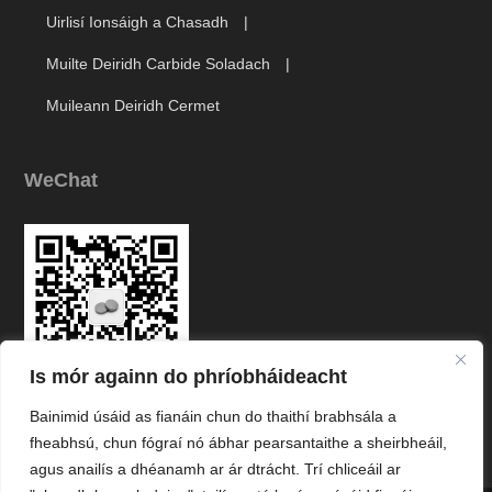
Muilte Deiridh Carbide Soladach
Muileann Deiridh Cermet
WeChat
Is mór againn do phríobháideacht
Link
Bainimid úsáid as fianáin chun do thaithí brabhsála a
fheabhsú, chun fógraí nó ábhar pearsantaithe a sheirbheáil,
agus anailís a dhéanamh ar ár dtrácht. Trí chliceáil ar