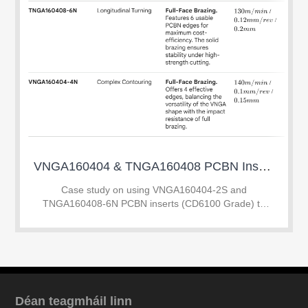
VNGA160404 & TNGA160408 PCBN Inserts: Mirror Finish on SUJ2 HRC 60-63
Case study on using VNGA160404-2S and
TNGA160408-6N PCBN inserts (CD6100 Grade) to
achieve mirror finish on SUJ2 hardened steel (60-63
HRC). Learn how to replace grinding with hard turning
to save 45%
Déan teagmháil linn