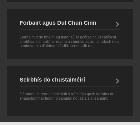
Forbairt agus Dul Chun Cinn

Leanaimid de bheith ag feabhsú ár gcóras chun cáilíocht
chobhsaí na n-ábhar reatha a chinntiú agus ilchodach nua
a mholadh a d'oirfeadh fadhb scríobadh nua.
Seirbhís do chustaiméirí

Déanann foireann theicniúil & tráchtála gach iarratas ar
shainchomhairleoir nó samplaí nó lastais a leanúint.