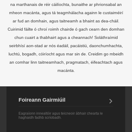
mheon macánta, agus tá teagmhálacha againn le custaiméirí
ar fud an domhain, agus taitneamh a bhaint as dea-cháil.
Cuirimid fáilte ó chroí roimh chairde ó gach cearn den domhan
chun cuairt a thabhairt agus a cheannach! Soláthraímid
seirbhísí aon-stad ar nós éadáil, pacáistiú, daonchumhachta,
luchtú, bogadh, cóiríocht agus mar sin de. Creidim go mbeidh
an comhar linn taitneamhach, pragmatach, éifeachtach agus
macánta.
Foireann Gairmiúil

Eagraíonn innealtóir agus teicneoir ábhair chearta le
haghaidh fadhb scríobadh.