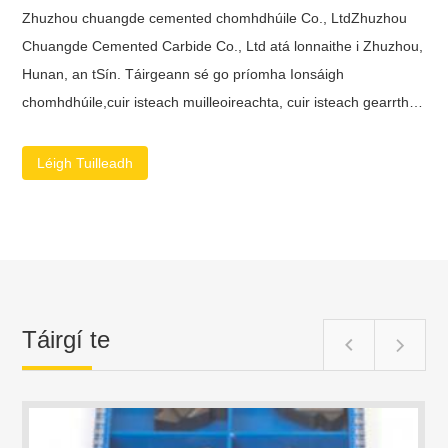
Chuangde Cemented Carbide Co., Ltd atá lonnaithe i Zhuzhou,
Hunan, an tSín. Táirgeann sé go príomha Ionsáigh
chomhdhúile,cuir isteach muilleoireachta, cuir isteach gearrtha
carbide,ionsáigh aghaidheanna, Ionsáigh casadh carbide,
Ionsáigh snáitheála chomhdhúile, muilte deiridh carbide, druil
Léigh Tuilleadh
chomhdhúile soladach, reamer chomhdhúile etc.Tá fostaithe
ardcháilithe, spreagtha agus taithí againn atá ag soláthar
sineirgí inár gcuideachta atá riachtanach chun réitigh
ardcháilíochta agus fhadtéarmacha a chruthú agus a ráthú dár
gcustaiméirí. ...
Táirgí te