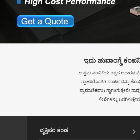
ಇದು ಚುವಾಂಗ್ಡೆ ಕಂಪನಿ
ಉತ್ತಮ ನಂಬಿಕೆಯ ತತ್ವದ ಆಧಾರದ ಮೇಲೆ
ಗ್ರಾಹಕರೊಂದಿಗೆ ಸಂಪರ್ಕವನ್ನು ಹೊಂದ
ಪ್ರಾಮಾಣಿಕವಾಗಿ ಸ್ವಾಗತಿಸುತ್ತೇವೆ! ನ
ಸೇವೆಗಳನ್ನು ಒದಗಿಸುತ್ತೇವ
ವೃತ್ತಿಪರ ತಂಡ

ಇಂಜಿನಿಯರ್ ಮತ್ತು ತಂತ್ರಜ್ಞರು ಸವೆತ ಸಮಸ್ಯೆಗೆ ಸರಿಯಾದ ವಸ್ತುಗಳನ್ನು
ಆಯೋಜಿಸುತ್ತಾರೆ.