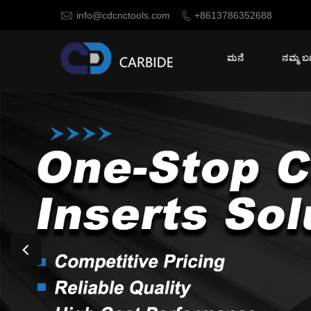

info@cdcnctools.com
+8613786352688

ಮನೆ
ನಮ್ಮ ಬಗ್