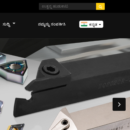

ಸುದ್ದಿ
ನಮ್ಮನ್ನು ಸಂಪರ್ಕಿಸಿ
ಕನ್ನಡ