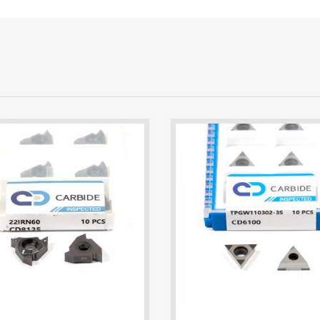
22IRN60 CD8125 Threading Insert | 2