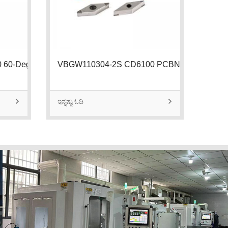
TPGW110302-3S CD6100 60-Degree Tria
VBGW110304-2S CD6100 PCBN Insert |

ಇನ್ನಷ್ಟು ಓದಿ

ಇನ್ನಷ್ಟು