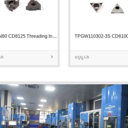
22IRN60 CD8125 Threading Insert | 2
ಓದಿ

ಇನ್ನಷ್ಟು ಓದಿ