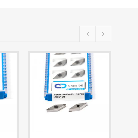
TPGW110302-3S CD6100 60-Degree Tria
VBGW110304-2S CD6100 PCBN Insert |