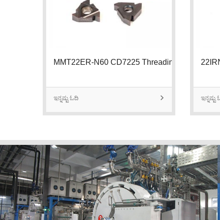
MMT22ER-N60 CD7225 Threading Insert
ಇನ್ನಷ್ಟು ಓದಿ

ಇನ್ನಷ್ಟು 