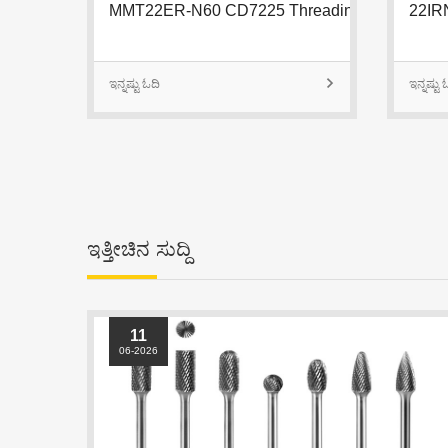
ಇನ್ನಷ್ಟು ಓದಿ

ಇನ್ನಷ್ಟು 
ಇತ್ತೀಚಿನ ಸುದ್ದಿ
11
06-2026