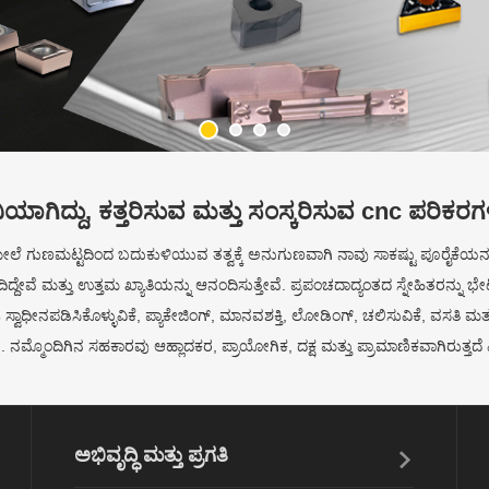
ಯಾಗಿದ್ದು, ಕತ್ತರಿಸುವ ಮತ್ತು ಸಂಸ್ಕರಿಸುವ cnc ಪರಿಕರಗ
 ಗುಣಮಟ್ಟದಿಂದ ಬದುಕುಳಿಯುವ ತತ್ವಕ್ಕೆ ಅನುಗುಣವಾಗಿ ನಾವು ಸಾಕಷ್ಟು ಪೂರೈಕೆಯನ್ನು 
ಿದ್ದೇವೆ ಮತ್ತು ಉತ್ತಮ ಖ್ಯಾತಿಯನ್ನು ಆನಂದಿಸುತ್ತೇವೆ. ಪ್ರಪಂಚದಾದ್ಯಂತದ ಸ್ನೇಹಿತರನ್ನು
ಾವು ಸ್ವಾಧೀನಪಡಿಸಿಕೊಳ್ಳುವಿಕೆ, ಪ್ಯಾಕೇಜಿಂಗ್, ಮಾನವಶಕ್ತಿ, ಲೋಡಿಂಗ್, ಚಲಿಸುವಿಕೆ, ವಸ
ೆ. ನಮ್ಮೊಂದಿಗಿನ ಸಹಕಾರವು ಆಹ್ಲಾದಕರ, ಪ್ರಾಯೋಗಿಕ, ದಕ್ಷ ಮತ್ತು ಪ್ರಾಮಾಣಿಕವಾಗಿರುತ್ತದ
ಅಭಿವೃದ್ಧಿ ಮತ್ತು ಪ್ರಗತಿ

ನಾವು ನಮ್ಮ ಸಿಸ್ಟಮ್ ಅನ್ನು ಸುಧಾರಿಸುವುದನ್ನು ಮುಂದುವರಿಸುತ್ತೇವೆ
ಪ್ರಸ್ತುತ ವಸ್ತುಗಳ ಸ್ಥಿರ ಗುಣಮಟ್ಟವನ್ನು ಖಚಿತಪಡಿಸಿಕೊಳ್ಳಿ ಮತ್ತು ಹೊಸ
ಸವೆತ ಸಮಸ್ಯೆಗೆ ಹೊಂದಿಕೊಳ್ಳಲು ಹೊಸ ಸಂಯೋಜನೆಯನ್ನು