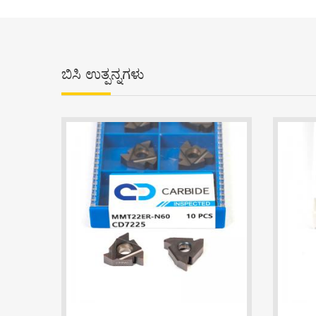
ಬಿಸಿ ಉತ್ಪನ್ನಗಳು
MMT22ER-N60 CD7225 Threading Insert