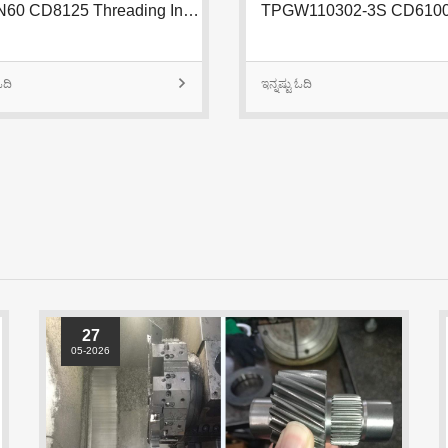
ಓದಿ

ಇನ್ನಷ್ಟು ಓದಿ
27
05-2026