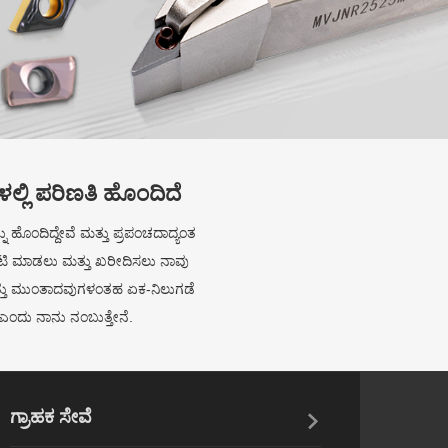
ಳಲ್ಲಿ ಪರಿಣತಿ ಹೊಂದಿದೆ
ಹೊಂದಿದ್ದೇವೆ ಮತ್ತು ಪ್ರಪಂಚದಾದ್ಯಂತ
 ಭೇಟಿ ಮಾಡಲು ಮತ್ತು ಖರೀದಿಸಲು ನಾವು
ತಿ ಮತ್ತು ಮುಂತಾದವುಗಳಂತಹ ಏಕ-ನಿಲುಗಡೆ
ೆ ಎಂದು ನಾನು ನಂಬುತ್ತೇನೆ.
ಗ್ರಾಹಕ ಸೇವೆ

ತಾಂತ್ರಿಕ ಮತ್ತು ವಾಣಿಜ್ಯ ತಂಡವು ಸಲಹೆಗಾರರು ಅಥವಾ ಮಾದರಿಗಳು
ಅಥವಾ ಸಾಗಣೆಗಳ ಪ್ರತಿ ವಿನಂತಿಯನ್ನು ಅನುಸರಿಸುತ್ತದೆ.