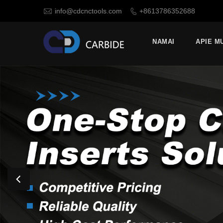

info@cdcnctools.com
+8613786352688

NAMAI
APIE M