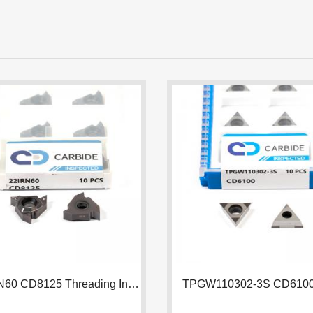
22IRN60 CD8125 Threading Insert | 2
YTI DAUGIAU

SKAITYTI DAUGIAU