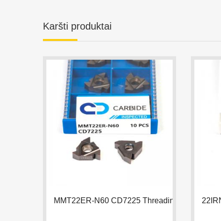
MMT22ER-N60 CD7225 Threading Insert
SKAITYTI DAUGIAU

SKAIT