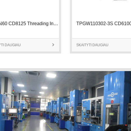
22IRN60 CD8125 Threading Insert | 2
YTI DAUGIAU

SKAITYTI DAUGIAU