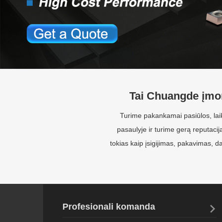
Tai Chuangde įmon
Turime pakankamai pasiūlos, laik
pasaulyje ir turime gerą reputacij
tokias kaip įsigijimas, pakavimas,
Profesionali komanda

Inžinierius ir technikas sutvarko tinkamas medžiagas
dilimo problemai spręsti.