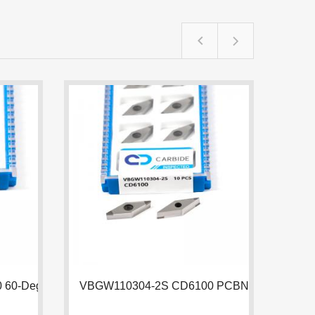
TPGW110302-3S CD6100 60-Degree Tria
VBGW110304-2S CD6100 PCBN Insert |

SKAITYTI DAUGIAU

SKAIT