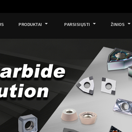
US
PRODUKTAI
PARSISIŲSTI
ŽINIOS