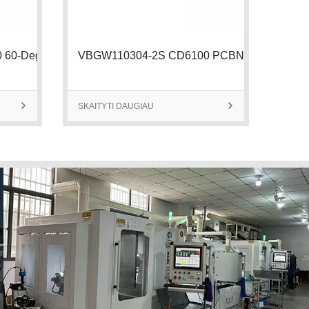
TPGW110302-3S CD6100 60-Degree Tria
VBGW110304-2S CD6100 PCBN Insert |

SKAITYTI DAUGIAU

SKAIT