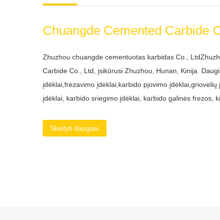
Zhuzhou chuangde cementuotas karbidas Co., LtdZhu
Carbide Co., Ltd, įsikūrusi Zhuzhou, Hunan, Kinija. Daug
įdėklai,frezavimo įdėklai,karbido pjovimo įdėklai,griovelių 
įdėklai, karbido sriegimo įdėklai, karbido galinės frezos, k
kietmedžio grąžtas ir kt.Turime aukštos kvalifikacijos, mo
darbuotojus, kurie mūsų įmonėje užtikrina sinergiją, reikal
Skaityti daugiau
garantuojant kokybiškus ir ilgalaikius sprendimus sav
pasaulinį platinimo tinklą. Kaip vid...
Karšti produktai