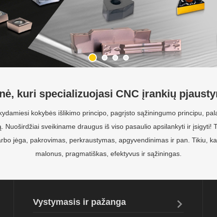
ė, kuri specializuojasi CNC įrankių pjausty
ydamiesi kokybės išlikimo principo, pagrįsto sąžiningumo principu, pal
ą. Nuoširdžiai sveikiname draugus iš viso pasaulio apsilankyti ir įsigyti!
 darbo jėga, pakrovimas, perkraustymas, apgyvendinimas ir pan. Tikiu,
malonus, pragmatiškas, efektyvus ir sąžiningas.
Vystymasis ir pažanga

Mes ir toliau tobuliname savo sistemą, užtikriname
stabilią esamų medžiagų kokybę ir siūlome naują
kompozitą, kad atitiktų naują dilimo problemą.