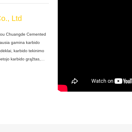
zhou Chuangde Cemented
iausia gamina karbido
įdėklai, karbido tekinimo
ietojo karbido grąžtas,
tyvuotus ir patyrusius
ingą kuriant ir
o klientams. Mes teikiame