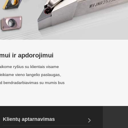
mui ir apdorojimui
aikome ryšius su klientais visame
 Teikiame vieno langelio paslaugas,
 kad bendradarbiavimas su mumis bus
Klientų aptarnavimas

Techninė ir komercinė komanda atsižvelgia į kiekvieną
konsultanto užklausą, pavyzdžius ar siuntas.