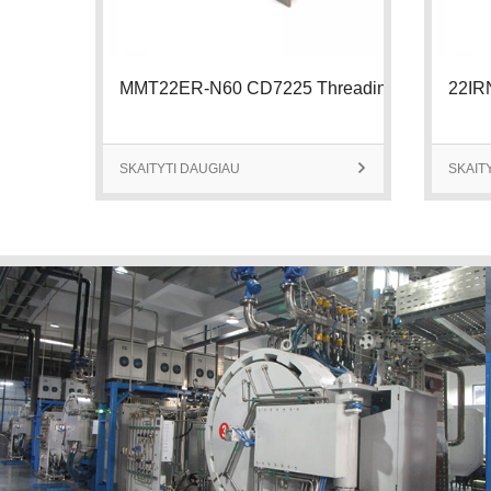
MMT22ER-N60 CD7225 Threading Insert
SKAITYTI DAUGIAU

SKAIT