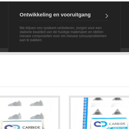
Ontwikkeling en vooruitgang

We blijven ons systeem verbeteren, zorgen voor een
stabiele kwaliteit van de huidige materialen en stellen
nieuwe composieten voor om nieuwe schuurproblemen
aan te pakken.