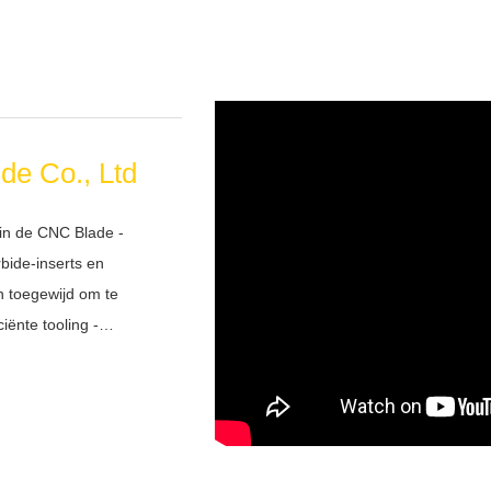
e Co., Ltd
n de CNC Blade -
bide-inserts en
n toegewijd om te
ënte tooling -
ders en ondersteunende
 gebruikt om precisie te
ing. CD Carbide® -Inserts
n ontworpen voor