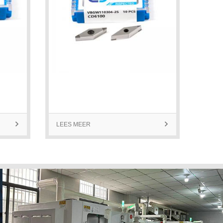

LEES MEER

LEES