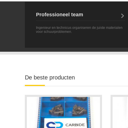
Professioneel team

Ingenieur en technicus organiseren de juiste materialen
voor schuurproblemen.
De beste producten