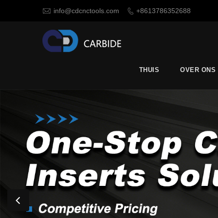

info@cdcnctools.com
+8613786352688

THUIS
OVER ONS