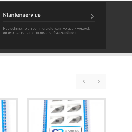
Klantenservice

Het technische en commerciële team volgt elk verzoek
op over consultants, monsters of verzendingen.