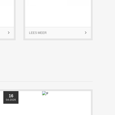

LEES MEER

LEES
16
04-2026