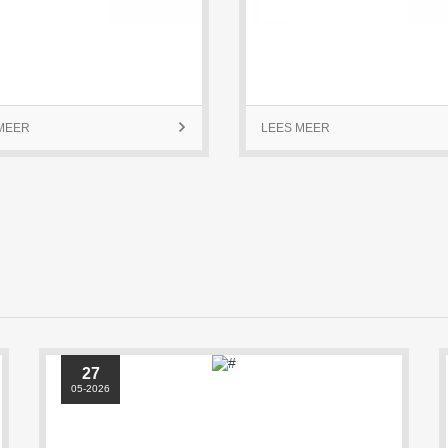
MEER

LEES MEER
27
05-2026