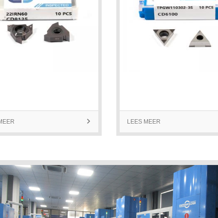
MEER

LEES MEER