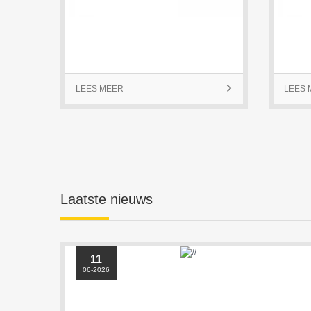
LEES MEER

LEES 
Laatste nieuws
11
06-2026