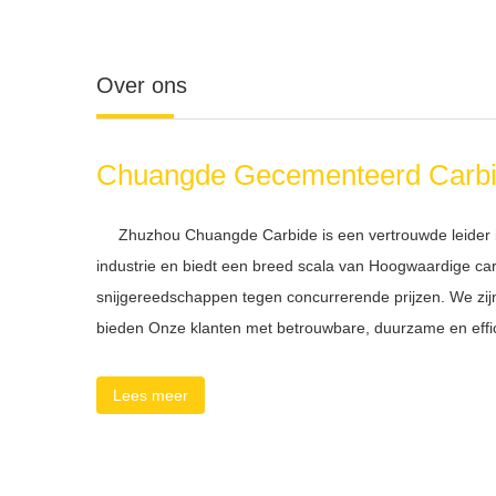
Over ons
Chuangde Gecementeerd Carbid
Zhuzhou Chuangde Carbide is een vertrouwde leider i
industrie en biedt een breed scala van Hoogwaardige car
snijgereedschappen tegen concurrerende prijzen. We zij
bieden Onze klanten met betrouwbare, duurzame en effici
oplossingen. Onze producten, inclusief inserts, Toolhol
accessoires worden door fabrikanten over de hele wereld
Lees meer
garanderen en optimale prestaties voor elke snijtoepass
zijn vervangbaar, indexeerbaar Carbide-gereedschappe
bewerk...