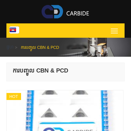
Toggl
ផ្ទហ
>
ការបញ្ចូល CBN & PCD
ការបញ្ចូល CBN & PCD
HOT