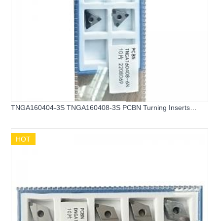
TNGA160404-3S TNGA160408-3S PCBN Turning Inserts
DNGA PCBN Inserts for Hard Steel
HOT