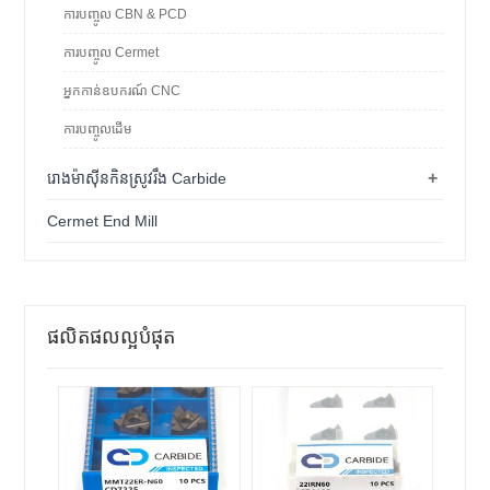
ការបញ្ចូល CBN & PCD
ការបញ្ចូល Cermet
អ្នកកាន់ឧបករណ៍ CNC
ការបញ្ចូលដើម
+
រោងម៉ាស៊ីនកិនស្រូវរឹង Carbide
Cermet End Mill
ផលិតផលល្អបំផុត