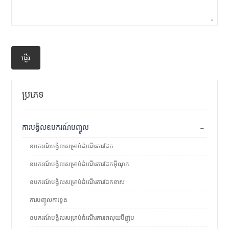
ផ្ញើរ
ប្រភេទ
-
ការបង្វិលឧបករណ៍បញ្ចូល
ឧបករណ៍បង្វិលសម្រាប់ដំណើរការដែក
ឧបករណ៍បង្វិលសម្រាប់ដំណើរការដែកអ៊ីណុក
ឧបករណ៍បង្វិលសម្រាប់ដំណើរការដែកខាស
ការបញ្ចូលការខួង
ឧបករណ៍បង្វិលសម្រាប់ដំណើរការអាលុយមីញ៉ូម