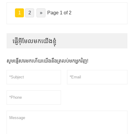
1
2
»
Page 1 of 2
ផ្ញើអ៊ីមែលមកយើងខ្ញុំ
សូមផ្ញើសារមកហើយយើងនឹងត្រលប់មកអ្នកវិញ!