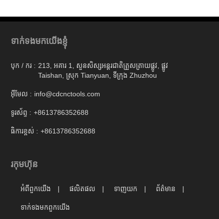
ទាក់ទងមកយើងខ្ញុំ
បុក / ករ :
213, អគារ 1, សួនសិស្សអន្តរជាតិត្រួសត្រាយផ្លូវ, ផ្លូវ
Taishan, ស្រុក Tianyuan, ទីក្រុង Zhuzhou
អ៊ីមែល :
info@cdcnctools.com
ទូរស័ព្ទ :
+8613786352688
ធិការខ្ពស់ :
+8613786352688
រកុមហ៊ុន
អំពីពួកយើង
ផលិតផល
ទាញយក
ព័ត៌មាន
ទាក់ទង​មក​ពួក​យើង