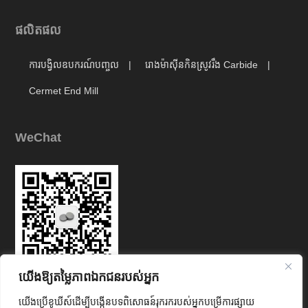
ផលិតផល
ការបង្វិលឧបករណ៍បញ្ចូល
រោងម៉ាស៊ីនកិនស្រូវរឹង Carbide
Cermet End Mill
WeChat
យើងឱ្យតម្លៃភាពឯកជនរបស់អ្នក
Link
យើងប្រើខូឃីស៍ដើម្បីបង្កើនបទពិសោធន៍រុករករបស់អ្នកបម្រើការផ្សាយ