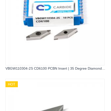
VBGW110304-2S CD6100 PCBN Insert | 35 Degree Diamond
2-Corner Hard Turning Insert
HOT