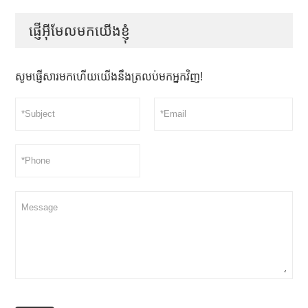
ផ្ញើអ៊ីមែលមកយើងខ្ញុំ
សូមផ្ញើសារមកហើយយើងនឹងត្រលប់មកអ្នកវិញ!