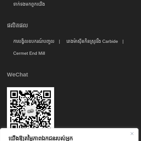
ទាក់ទង​មក​ពួក​យើង
ផលិតផល
ការបង្វិលឧបករណ៍បញ្ចូល
រោងម៉ាស៊ីនកិនស្រូវរឹង Carbide
Cermet End Mill
WeChat
យើងឱ្យតម្លៃភាពឯកជនរបស់អ្នក