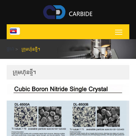
Toggl
ផ្ទហ
>
ក្រុមហ៊ុនថ្មី។
ក្រុមហ៊ុនថ្មី។