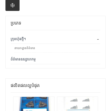
ផ្ញើរ
ប្រភេទ
-
ក្រុមហ៊ុនថ្មី។
នាយកដ្ឋានព័ត៌មាន
ព័ត៌មានឧស្សាហកម្ម
ផលិតផលល្អបំផុត