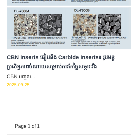
CBN Inserts ធៀបនឹង Carbide Inserts៖ រូបមន្ត
ប្រសិទ្ធភាពចំណាយសម្រាប់ការកែច្នៃសម្ភារៈរឹង
CBN បញ្ចូល...
2025-09-25
Page 1 of 1