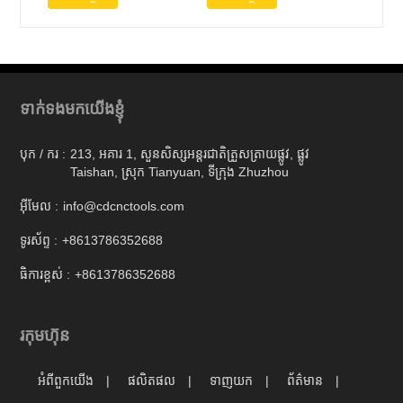
ទាក់ទងមកយើងខ្ញុំ
បុក / ករ :
213, អគារ 1, សួនសិស្សអន្តរជាតិត្រួសត្រាយផ្លូវ, ផ្លូវ
Taishan, ស្រុក Tianyuan, ទីក្រុង Zhuzhou
អ៊ីមែល :
info@cdcnctools.com
ទូរស័ព្ទ :
+8613786352688
ធិការខ្ពស់ :
+8613786352688
រកុមហ៊ុន
អំពីពួកយើង
ផលិតផល
ទាញយក
ព័ត៌មាន