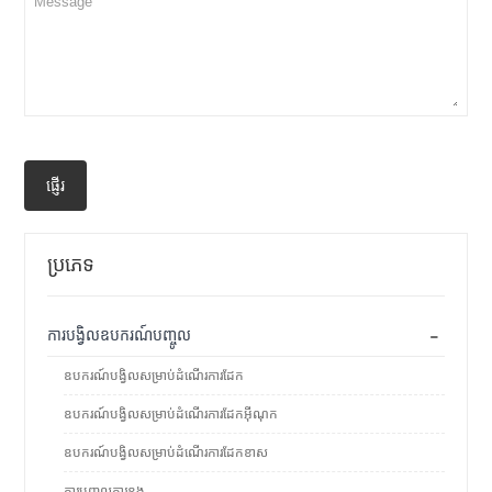
ផ្ញើរ
ប្រភេទ
-
ការបង្វិលឧបករណ៍បញ្ចូល
ឧបករណ៍បង្វិលសម្រាប់ដំណើរការដែក
ឧបករណ៍បង្វិលសម្រាប់ដំណើរការដែកអ៊ីណុក
ឧបករណ៍បង្វិលសម្រាប់ដំណើរការដែកខាស
ការបញ្ចូលការខួង