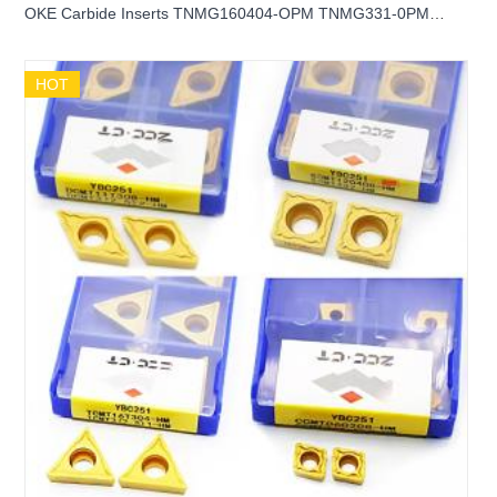
OKE Carbide Inserts TNMG160404-OPM TNMG331-0PM
OP1215 OKE Carbide Turning inserts
HOT