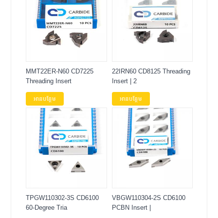
MMT22ER-N60 CD7225
22IRN60 CD8125 Threading
Threading Insert
Insert | 2
អានបន្ថែម
អានបន្ថែម
TPGW110302-3S CD6100
VBGW110304-2S CD6100
60-Degree Tria
PCBN Insert |