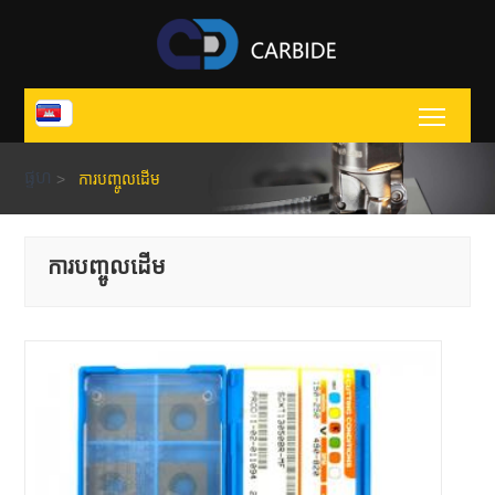
Toggl
ផ្ទហ
>
ការបញ្ចូលដើម
ការបញ្ចូលដើម