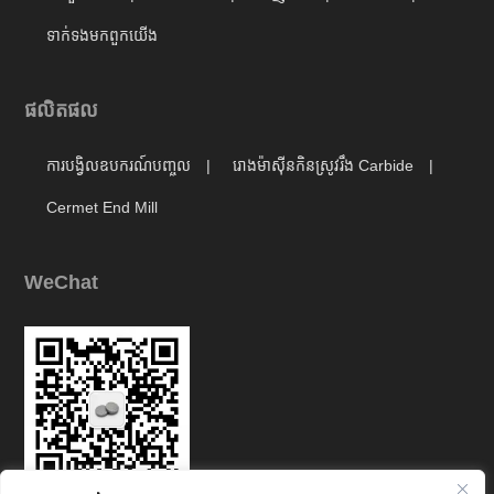
ទាក់ទង​មក​ពួក​យើង
ផលិតផល
ការបង្វិលឧបករណ៍បញ្ចូល
រោងម៉ាស៊ីនកិនស្រូវរឹង Carbide
Cermet End Mill
WeChat