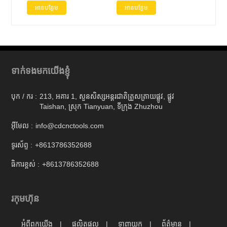
អានបន្ថែម
អានបន្ថែម
ទាក់ទងមកយើងខ្ញុំ
បុក / ករ :
213, អគារ 1, សួនសិស្សអន្តរជាតិត្រួសត្រាយផ្លូវ, ផ្លូវ
Taishan, ស្រុក Tianyuan, ទីក្រុង Zhuzhou
អ៊ីមែល :
info@cdcnctools.com
ទូរស័ព្ទ :
+8613786352688
ធិការខ្ពស់ :
+8613786352688
រកុមហ៊ុន
អំពីពួកយើង
ផលិតផល
ទាញយក
ព័ត៌មាន