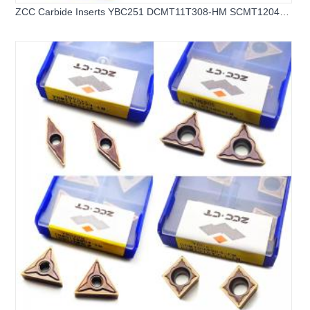
ZCC Carbide Inserts YBC251 DCMT11T308-HM SCMT120408-
HM TCMT16T308-HM CCMT060208-HM Lathe Carbide
Turning Inserts