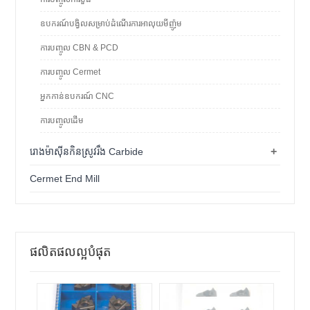
ឧបករណ៍បង្វិលសម្រាប់ដំណើរការអាលុយមីញ៉ូម
ការបញ្ចូល CBN & PCD
ការបញ្ចូល Cermet
អ្នកកាន់ឧបករណ៍ CNC
ការបញ្ចូលដើម
+
រោងម៉ាស៊ីនកិនស្រូវរឹង Carbide
Cermet End Mill
ផលិតផលល្អបំផុត