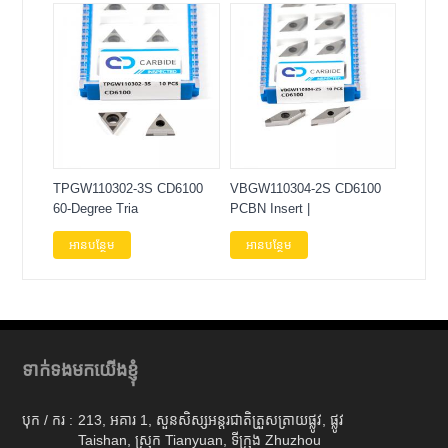
TPGW110302-3S CD6100
VBGW110304-2S CD6100
60-Degree Tria
PCBN Insert |
អានបន្ថែម
អានបន្ថែម
ទាក់ទងមកយើងខ្ញុំ
បុក / ករ :
213, អគារ 1, សួនសិស្សអន្តរជាតិត្រួសត្រាយផ្លូវ, ផ្លូវ
Taishan, ស្រុក Tianyuan, ទីក្រុង Zhuzhou