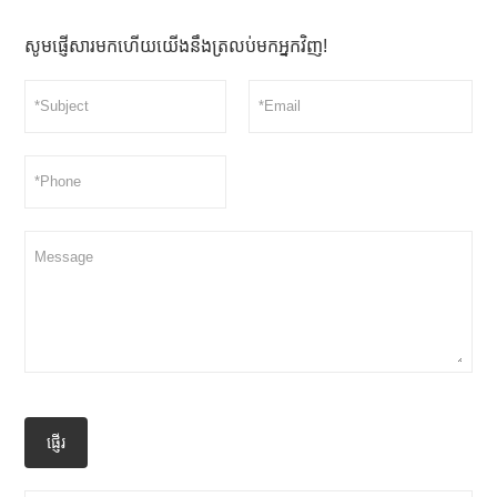
សូមផ្ញើសារមកហើយយើងនឹងត្រលប់មកអ្នកវិញ!
ផ្ញើរ