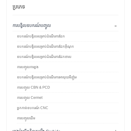
ប្រភេទ
-
ការបង្វិលឧបករណ៍បញ្ចូល
ឧបករណ៍បង្វិលសម្រាប់ដំណើរការដែក
ឧបករណ៍បង្វិលសម្រាប់ដំណើរការដែកអ៊ីណុក
ឧបករណ៍បង្វិលសម្រាប់ដំណើរការដែកខាស
ការបញ្ចូលការខួង
ឧបករណ៍បង្វិលសម្រាប់ដំណើរការអាលុយមីញ៉ូម
ការបញ្ចូល CBN & PCD
ការបញ្ចូល Cermet
អ្នកកាន់ឧបករណ៍ CNC
ការបញ្ចូលដើម