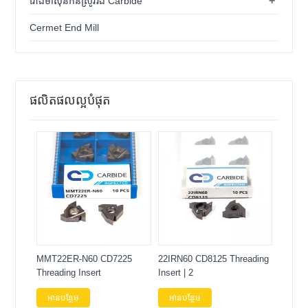
+
រោងម៉ាស៊ីនកិនស្រូវរឹង Carbide
Cermet End Mill
ផលិតផលល្អបំផុត
MMT22ER-N60 CD7225
22IRN60 CD8125 Threading
Threading Insert
Insert | 2
អានបន្ថែម
អានបន្ថែម