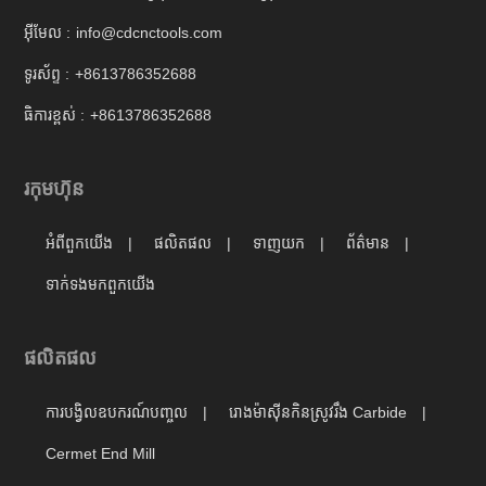
អ៊ីមែល :
info@cdcnctools.com
ទូរស័ព្ទ :
+8613786352688
ធិការខ្ពស់ :
+8613786352688
រកុមហ៊ុន
អំពីពួកយើង
ផលិតផល
ទាញយក
ព័ត៌មាន
ទាក់ទង​មក​ពួក​យើង
ផលិតផល
ការបង្វិលឧបករណ៍បញ្ចូល
រោងម៉ាស៊ីនកិនស្រូវរឹង Carbide
Cermet End Mill