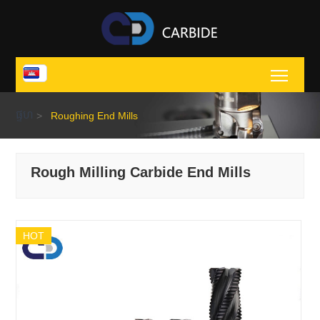
Toggl
ផ្ទហ
>
Roughing End Mills
Rough Milling Carbide End Mills
HOT