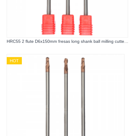
HRC55 2 flute D6x150mm fresas long shank ball milling cutter -
副本
HOT