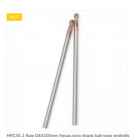
HOT
HRC55 2 flute D4X100mm fresas long shank ball nose endmills