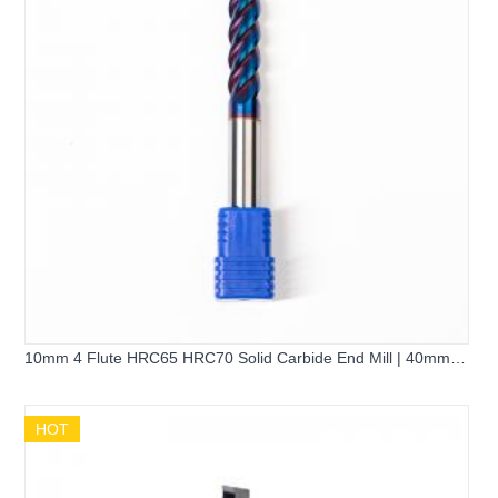
10mm 4 Flute HRC65 HRC70 Solid Carbide End Mill | 40mm
Long Flute 100mm Extended Flat Square Milling Cutter for
Hardened Steel
HOT