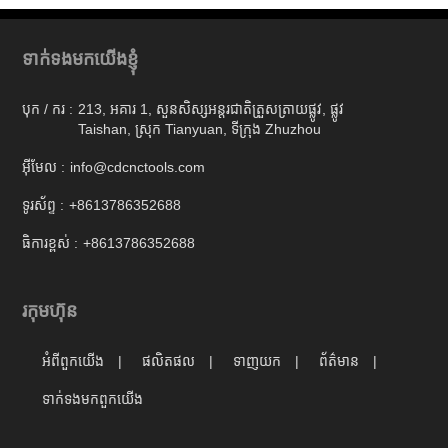
ទាក់ទងមកយើងខ្ញុំ
បុក / ករ :
213, អគារ 1, សួនសិស្សអន្តរជាតិត្រួសត្រាយផ្លូវ, ផ្លូវ
Taishan, ស្រុក Tianyuan, ទីក្រុង Zhuzhou
អ៊ីមែល :
info@cdcnctools.com
ទូរស័ព្ទ :
+8613786352688
ធិការខ្ពស់ :
+8613786352688
រកុមហ៊ុន
អំពីពួកយើង
ផលិតផល
ទាញយក
ព័ត៌មាន
ទាក់ទង​មក​ពួក​យើង