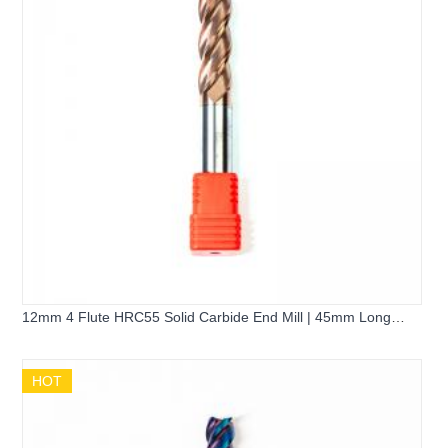
12mm 4 Flute HRC55 Solid Carbide End Mill | 45mm Long
Flute 100mm Extended Flat Square Milling Cutter for Pre-
hardened Steel
HOT