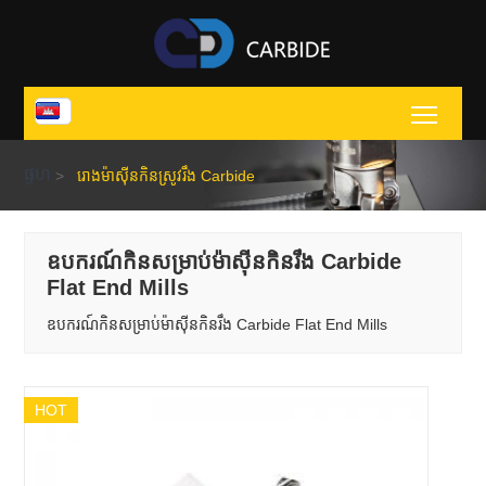
Toggl
ផ្ទហ
>
រោងម៉ាស៊ីនកិនស្រូវរឹង Carbide
ឧបករណ៍កិនសម្រាប់ម៉ាស៊ីនកិនរឹង Carbide
Flat End Mills
ឧបករណ៍កិនសម្រាប់ម៉ាស៊ីនកិនរឹង Carbide Flat End Mills
HOT