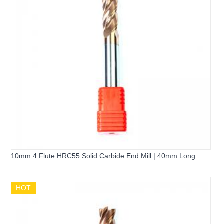
10mm 4 Flute HRC55 Solid Carbide End Mill | 40mm Long
Flute 100mm Extended Flat Square Milling Cutter for Pre-
hardened Steel
HOT