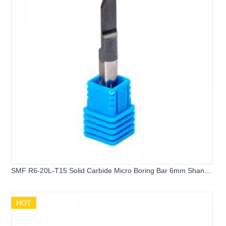
SMF R6-20L-T15 Solid Carbide Micro Boring Bar 6mm Shank
Mini Internal Turning Tool Grooving Cutter for CNC Lathe
Machining
HOT