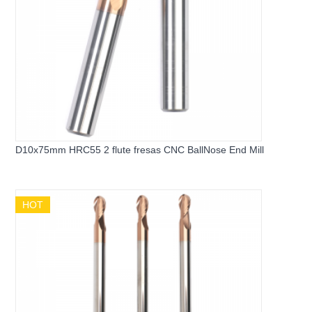
D10x75mm HRC55 2 flute fresas CNC BallNose End Mill
HOT