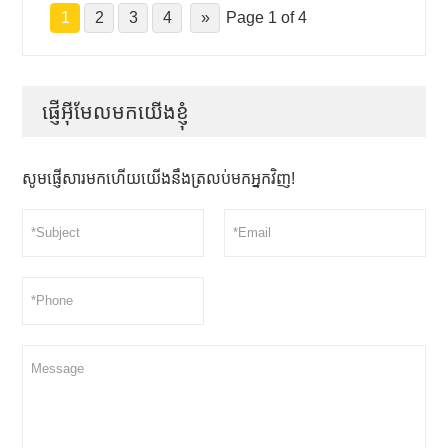
1
2
3
4
»
Page 1 of 4
ផ្ញើអ៊ីមែលមកយើងខ្ញុំ
សូមផ្ញើសារមកហើយយើងនឹងត្រលប់មកអ្នកវិញ!