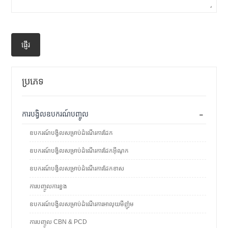
ផ្ញើរ
ប្រភេទ
-
ការបង្វិលឧបករណ៍បញ្ចូល
ឧបករណ៍បង្វិលសម្រាប់ដំណើរការដែក
ឧបករណ៍បង្វិលសម្រាប់ដំណើរការដែកអ៊ីណុក
ឧបករណ៍បង្វិលសម្រាប់ដំណើរការដែកខាស
ការបញ្ចូលការខួង
ឧបករណ៍បង្វិលសម្រាប់ដំណើរការអាលុយមីញ៉ូម
ការបញ្ចូល CBN & PCD