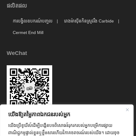
ផលិតផល
ការបង្វិលឧបករណ៍បញ្ចូល
រោងម៉ាស៊ីនកិនស្រូវរឹង Carbide
Cermet End Mill
WeChat
យើងឱ្យតម្លៃភាពឯកជនរបស់អ្នក
Link
យើងប្រើខូឃីស៍ដើម្បីបង្កើនបទពិសោធន៍រុករករបស់អ្នកបម្រើការផ្សាយ
ពាណិជ្ជកម្មផ្ទាល់ខ្លួនឬខ្លឹមសារហើយវិភាគចរាចរណ៍របស់យើង។ ដោយចុច