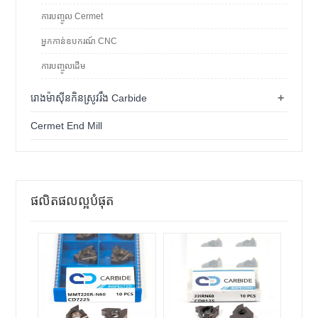
ការបញ្ចូល Cermet
អ្នកកាន់ឧបករណ៍ CNC
ការបញ្ចូលដើម
+
រោងម៉ាស៊ីនកិនស្រូវរឹង Carbide
Cermet End Mill
ផលិតផលល្អបំផុត