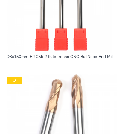
D8x150mm HRC55 2 flute fresas CNC BallNose End Mill
HOT