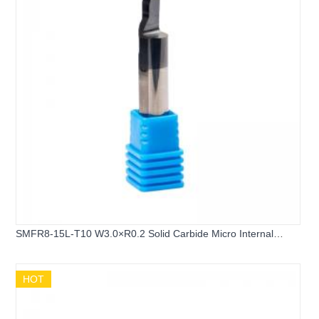
SMFR8-15L-T10 W3.0×R0.2 Solid Carbide Micro Internal
Grooving Cutter 8mm Shank Mini Boring Bar Face Slotting Tool
for CNC Lathe
HOT