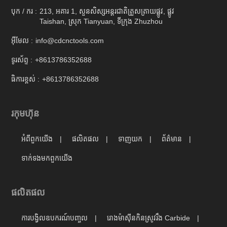
បុក / ករ :
213, អគារ 1, សួនសិស្សអន្តរជាតិត្រួសត្រាយផ្លូវ, ផ្លូវ
Taishan, ស្រុក Tianyuan, ទីក្រុង Zhuzhou
អ៊ីមែល :
info@cdcnctools.com
ទូរស័ព្ទ :
+8613786352688
ធិការខ្ពស់ :
+8613786352688
រកុមហ៊ុន
អំពីពួកយើង
ផលិតផល
ទាញយក
ព័ត៌មាន
ទាក់ទង​មក​ពួក​យើង
ផលិតផល
ការបង្វិលឧបករណ៍បញ្ចូល
រោងម៉ាស៊ីនកិនស្រូវរឹង Carbide