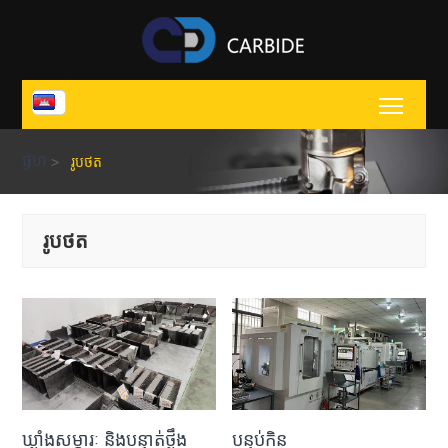
Toggl
ផ្ទហ
>
រូបថត
រូបថត
ឃ្លាំងសម្ភារៈ និងបន្ទាត់ថ្លឹង
បន្ទប់កិន