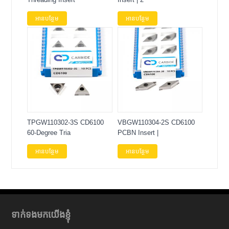
អានបន្ថែម
អានបន្ថែម
TPGW110302-3S CD6100
VBGW110304-2S CD6100
60-Degree Tria
PCBN Insert |
អានបន្ថែម
អានបន្ថែម
ទាក់ទងមកយើងខ្ញុំ