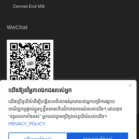
Cermet End Mill
WeChat
យើងឱ្យតម្លៃភាពឯកជនរបស់អ្នក
Link
យើងប្រើខូឃីស៍ដើម្បីបង្កើនបទពិសោធន៍រុករករបស់អ្នកបម្រើការផ្សាយ
ពាណិជ្ជកម្មផ្ទាល់ខ្លួនឬខ្លឹមសារហើយវិភាគចរាចរណ៍របស់យើង។ ដោយចុច
"ទទួលយកទាំងអស់" អ្នកយល់ព្រមប្រើប្រាស់ខូឃីស៍របស់យើង។




PRIVACY_POLICY
© រក្សាសិទ្ធិ © Zhuzhou Chuangde Cemented Carbide Co., Ltd រក្សាសិទ្ធិ
គ្រប់យ៉ាង។