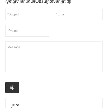
សូមផ្ញើសារមកហើយយើងនឹងត្រលប់មកអ្នកវិញ!
ផ្ញើរ
ប្រភេទ