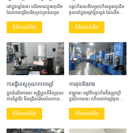
នៅក្នុងឃ្លាំងនេះ យើងមានវត្ថុធាតុដើម
បន្ទប់កិននេះគឺសម្រាប់កិនវត្ថុធាតុដើម
ដែលបានជ្រើសរើសគ្រប់គ្រាន់សម្រាប់
ចូលទៅក្នុងម្សៅល្អិតល្អន់ ដែលនឹង
ផលិតឧបករណ៍ cnc ។ សម្ភារៈទាំង
ចំណាយពេល 8-10 ម៉ោងដើម្បី
នោះរួមមាន 80% Wu, CO មួយ
បញ្ចប់។ វាអាចធានាគុណភាពដែល
ព័ត៌មានលំអិត
ព័ត៌មានលំអិត
ចំនួន និងសម្ភារៈផ្សេងទៀតដែលយើង
ឧបករណ៍ cnc ត្រូវបានទាមទារ។
ត្រូវការ ដែលសុទ្ធតែមានគុណភាពល្អ។
ហើយនៅក្នុងបន្ទាត់ថ្លឹង កម្មករជំនាញ
របស់យើងនឹងបង្កើតរូបមន្តត្រឹមត្រូវ
តាមទិន្នន័យបច្ចេកទេស។
ការធ្វើតេស្តគុណភាពម្សៅ
ការចុចនិងរាង
ក្នុង​ដំណើរការ​នេះ មន្ត្រី​ត្រួតពិនិត្យ​គុណ
ឥឡូវនេះ ម្សៅពីបន្ទប់កិននឹងត្រូវប្រើ
ភាព​វិជ្ជាជីវៈ​នឹង​ជ្រើសរើស​សំណាក​ដប​
ក្នុងជំហាននេះ ហើយដាក់ម្សៅចូលទៅ
ម្សៅ​មួយចំនួន​ដែល​ទើបតែ​កិន​រួច​ដោយ​
ក្នុងផ្សិត ដែលមានទំហំ និងស្តង់ដារ
ចៃដន្យ​។ ហើយ​គេ​នឹង​ជ្រើស​រើស​យក​
ខុសៗគ្នា ដើម្បីរាង។ ដំណើរការនេះ
ព័ត៌មានលំអិត
ព័ត៌មានលំអិត
គុណភាព​ដែល​មាន​លក្ខណៈ​សម្បត្តិ​
បានសំរេចនូវប្រតិបត្តិការដោយស្វ័យ
គ្រប់គ្រាន់ ហើយ​បញ្ជូន​ទៅ​សិក្ខាសាលា​
ប្រវត្តិពេញលេញ។
បន្ទាប់។