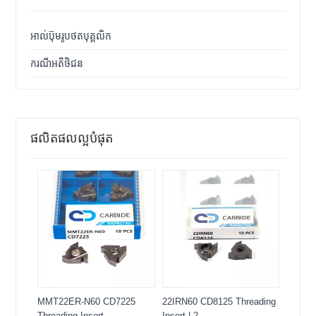
អាល់ប៊ុមរូបថតបុគ្គលិក
ករណីអតិថិជន
ផលិតផលល្អបំផុត
MMT22ER-N60 CD7225
22IRN60 CD8125 Threading
Threading Insert
Insert | 2