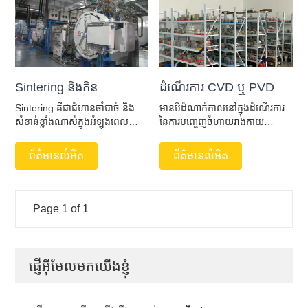
Sintering និងកិន
ដំណើរការ CVD ឬ PVD
Sintering គឺជាជំហានចាំបាច់ និង
មានបីដំណាក់កាលនៅក្នុងដំណើរការ
សំខាន់ខ្លាំងណាស់ក្នុងអំឡុងពេល
នៃការបញ្ចេញចំហាយរាងកាយ
ផលិត សម្រាប់ម្សៅដែលត្រូវបាន
(PVD)៖ ការបំភាយភាគល្អិតចេញពី
molded ក្នុងដំណើរការចុចគឺមាន
វត្ថុធាតុដើម។ ភាគល្អិត​ត្រូវ​បាន​បញ្ជូន​
ព័ត៌មានលំអិត
ព័ត៌មានលំអិត
ភាពផុយស្រួយណាស់ហើយវាត្រូវការ
ទៅ​ស្រទាប់​ខាងក្រោម ភាគល្អិត​រួបរួម
sinter នៅក្នុង furnace Sintering
នុយក្លេអ៊ែត លូតលាស់ និង​ថត​នៅ​លើ​
នៅសីតុណ្ហភាពខ្ពស់នៃ 1500 ℃។
ស្រទាប់​ខាងក្រោម។ការបំភាយចំហាយ
បន្ទាប់មកភាពរឹងនិងការអនុវត្តនឹងត្រូវ
គីមី (CVD) ដូចដែលឈ្មោះបង្កប់ន័យ
Page 1 of 1
បានធានា។
ប្រើប្រតិកម្មឧស្ម័នមុនគេដើម្បីបង្កើតជា
ខ្សែភាពយន្តរឹងតាមរយៈប្រតិកម្មគីមី
អាតូម និងម៉ូលេគុល។ វាមានតម្លៃ m
ផ្ញើអ៊ីមែលមកយើងខ្ញុំ