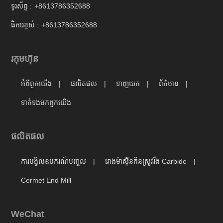
ទូរស័ព្ទ :
+8613786352688
ធិការខ្ពស់ :
+8613786352688
រកុមហ៊ុន
អំពីពួកយើង
ផលិតផល
ទាញយក
ព័ត៌មាន
ទាក់ទង​មក​ពួក​យើង
ផលិតផល
ការបង្វិលឧបករណ៍បញ្ចូល
រោងម៉ាស៊ីនកិនស្រូវរឹង Carbide
Cermet End Mill
WeChat