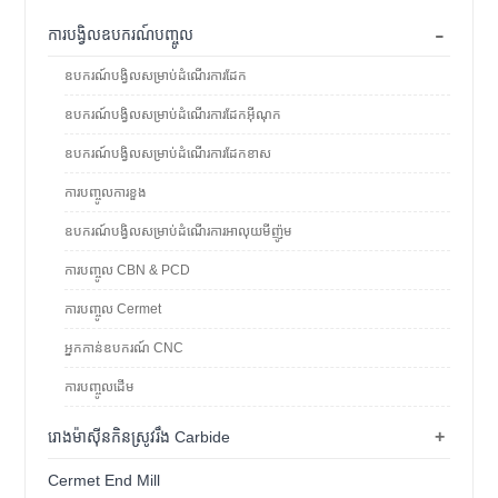
-
ការបង្វិលឧបករណ៍បញ្ចូល
ឧបករណ៍បង្វិលសម្រាប់ដំណើរការដែក
ឧបករណ៍បង្វិលសម្រាប់ដំណើរការដែកអ៊ីណុក
ឧបករណ៍បង្វិលសម្រាប់ដំណើរការដែកខាស
ការបញ្ចូលការខួង
ឧបករណ៍បង្វិលសម្រាប់ដំណើរការអាលុយមីញ៉ូម
ការបញ្ចូល CBN & PCD
ការបញ្ចូល Cermet
អ្នកកាន់ឧបករណ៍ CNC
ការបញ្ចូលដើម
+
រោងម៉ាស៊ីនកិនស្រូវរឹង Carbide
Cermet End Mill