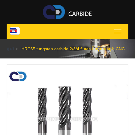
Toggl
ផ្ទហ
>
HRC65 tungsten carbide 2/3/4 flutes ម៉ាស៊ីនកាត់ចុង CNC