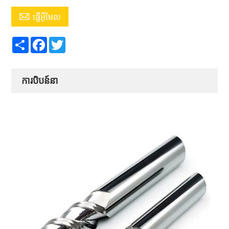

ផ្ញើអ៊ីមែល
Share
Facebook
Twitter
ការបិបន៍នា