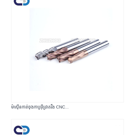
ម៉ាស៊ីនកាត់ចុងកាបូអ៊ីដ្រាតរឹង CNC...