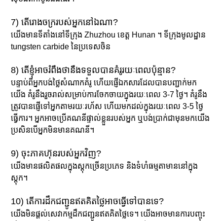
7) តើរោងចក្ររបស់អ្នកនៅឯណា?
យើងមានទីតាំងនៅទីក្រុង Zhuzhou ខេត្ត Hunan ។ ទីក្រុងមូលដ្ឋាន
tungsten carbide នៃប្រទេសចិន
8) តើខ្ញុំអាចរំពឹងថានឹងទទួលបានគំរូរយៈពេលប៉ុន្មាន?
បន្ទាប់ពីអ្នកបង់ថ្លៃសំណាកគំរូ ហើយផ្ញើឯកសារដែលបានបញ្ជាក់មក
យើង គំរូនឹងរួចរាល់សម្រាប់ការចែកចាយក្នុងរយៈពេល 3-7 ថ្ងៃ។ គំរូនឹង
ត្រូវបានផ្ញើទៅអ្នកតាមរយៈរហ័ស ហើយមកដល់ក្នុងរយៈពេល 3-5 ថ្ងៃ
ធ្វើការ។ អ្នក​អាច​ប្រើ​គណនី​ផ្ទាល់​ខ្លួន​របស់​អ្នក ឬ​បង់​ប្រាក់​ជាមុន​មក​យើង​
ប្រសិន​បើ​អ្នក​មិន​មាន​គណនី។
9) ចុះភាគហ៊ុនរបស់អ្នកវិញ?
យើងមានផលិតផលក្នុងស្តុកច្រើនប្រភេទ និងទំហំធម្មតាមាននៅក្នុង
ស្តុក។
10) តើការដឹកជញ្ជូនឥតគិតថ្លៃអាចធ្វើទៅបានទេ?
យើងមិនផ្តល់សេវាកម្មដឹកជញ្ជូនឥតគិតថ្លៃទេ។ យើងអាចមានការបញ្ចុះ