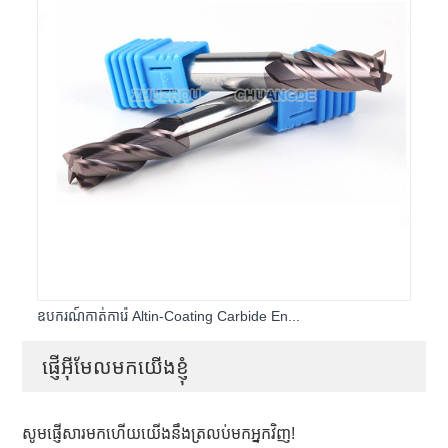
ឧបករណ៍កាត់ការ៉េ Altin-Coating Carbide En...
ផ្ញើអ៊ីមែលមកយើងខ្ញុំ
សូមផ្ញើសារមកហើយយើងនឹងត្រលប់មកអ្នកវិញ!