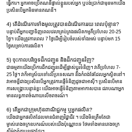
ធ្វើការ។ អ្នក​អាច​ប្រើ​គណនី​ផ្ទាល់​ខ្លួន​របស់​អ្នក ឬ​បង់​ប្រាក់​ជាមុន​មក​យើង​
ប្រសិន​បើ​អ្នក​មិន​មាន​គណនី។
4) តើដំណើរការទាំងមូលត្រូវបានដំណើរការរយៈពេលប៉ុន្មាន?
បន្ទាប់ពីអ្នកបញ្ជាទិញពេលវេលាគ្រប់គ្រងផលិតកម្មគឺប្រហែល 20-25
ថ្ងៃ។ យើងត្រូវការពេល 7 ថ្ងៃដើម្បីរៀបចំរបស់ទាំងអស់ បន្ទាប់មក 15
ថ្ងៃសម្រាប់ការផលិត។
5) ចុះកាលបរិច្ឆេទដឹកជញ្ជូន និងដឹកជញ្ជូនវិញ?
ជាធម្មតាយើងប្រើការដឹកជញ្ជូនដើម្បីផ្លាស់ប្តូរទំនិញ។ វាគឺប្រហែល 7-
25 ថ្ងៃ។ វាក៏អាស្រ័យទៅលើប្រទេសណា និងកំពង់ផែដែលអ្នកស្ថិតនៅ។
វាអាចខ្លីជាងប្រសិនបើអ្នកត្រូវការផ្ញើទំនិញដូចជាអាស៊ី។ ប្រសិនបើមាន
ការសង្គ្រោះបន្ទាន់ខ្លះ យើងអាចផ្ញើទំនិញតាមអាកាសបាន ដរាបណាអ្នក
មានលទ្ធភាពចំណាយលើចរាចរណ៍។
6) តើអ្នកជាក្រុមហ៊ុនពាណិជ្ជកម្ម ឬអ្នកផលិត?
យើងជាអ្នកផលិតដែលមានជំនាញវិជ្ជាជីវៈ។ យើងមិនត្រឹមតែជា
ម្ចាស់រោងចក្រឧបករណ៍របស់យើងប៉ុណ្ណោះទេ ថែមទាំងមានរោងចក្រ
ស៊ីម៉ងត៍កាបូនផងដែរ។