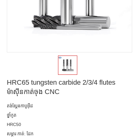
HRC65 tungsten carbide 2/3/4 flutes
ម៉ាស៊ីនកាត់ចុង CNC
តង់ស្តែនកាបូអ៊ីដ
ថ្នាំកូត
HRC50
សម្ភារៈកាត់: ដែក