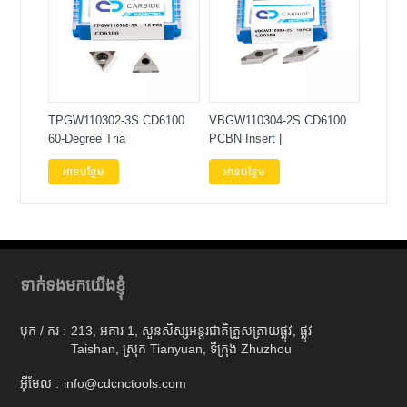
TPGW110302-3S CD6100
VBGW110304-2S CD6100
60-Degree Tria
PCBN Insert |
អានបន្ថែម
អានបន្ថែម
ទាក់ទងមកយើងខ្ញុំ
បុក / ករ :
213, អគារ 1, សួនសិស្សអន្តរជាតិត្រួសត្រាយផ្លូវ, ផ្លូវ
Taishan, ស្រុក Tianyuan, ទីក្រុង Zhuzhou
អ៊ីមែល :
info@cdcnctools.com