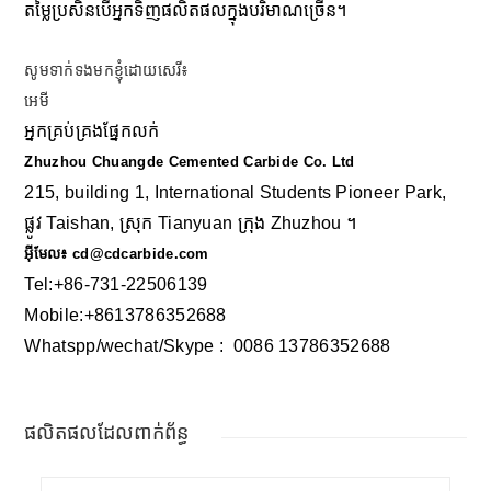
តម្លៃប្រសិនបើអ្នកទិញផលិតផលក្នុងបរិមាណច្រើន។
សូមទាក់ទងមកខ្ញុំដោយសេរី៖
អេមី
អ្នកគ្រប់គ្រង​ផ្នែក​លក់
Zhuzhou Chuangde Cemented Carbide Co. Ltd
215, building 1, International Students Pioneer Park,
ផ្លូវ Taishan, ស្រុក Tianyuan ក្រុង Zhuzhou ។
អ៊ីមែល៖ cd@cdcarbide.com
Tel:+86-731-22506139
Mobile:+8613786352688
Whatspp/wechat/Skype : 00
86 13786352688
ផលិតផលដែលពាក់ព័ន្ធ