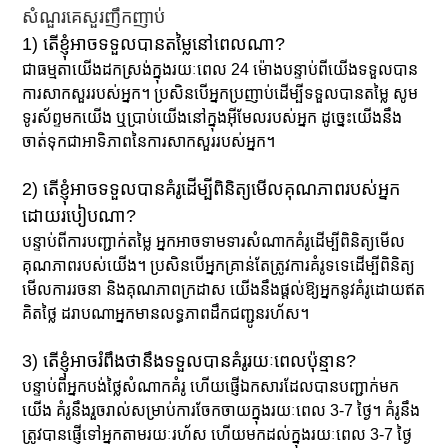
សំណួរគេសួរញឹកញាប់
1) តើខ្ញុំអាចទទួលបានតម្លៃនៅពេលណា?
ជាធម្មតាយើងដកស្រង់ក្នុងរយៈពេល 24 ម៉ោងបន្ទាប់ពីយើងទទួលបាន
ការសាកសួររបស់អ្នក។ ប្រសិនបើអ្នកប្រញាប់ដើម្បីទទួលបានតម្លៃ សូម
ទូរស័ព្ទមកយើង ឬប្រាប់យើងនៅក្នុងអ៊ីមែលរបស់អ្នក ដូច្នេះយើងនឹង
ចាត់ទុកជាអាទិភាពនៃការសាកសួររបស់អ្នក។
2) តើខ្ញុំអាចទទួលបានគំរូដើម្បីពិនិត្យមើលគុណភាពរបស់អ្នក
ដោយរបៀបណា?
បន្ទាប់ពីការបញ្ជាក់តម្លៃ អ្នកអាចទាមទារសំណាកគំរូដើម្បីពិនិត្យមើល
គុណភាពរបស់យើង។ ប្រសិនបើអ្នកគ្រាន់តែត្រូវការគំរូទទេដើម្បីពិនិត្យ
មើលការរចនា និងគុណភាពក្រដាស យើងនឹងផ្តល់ឱ្យអ្នកនូវគំរូដោយឥត
គិតថ្លៃ ដរាបណាអ្នកមានលទ្ធភាពដឹកជញ្ជូនរហ័ស។
3) តើខ្ញុំអាចរំពឹងថានឹងទទួលបានគំរូរយៈពេលប៉ុន្មាន?
បន្ទាប់ពីអ្នកបង់ថ្លៃសំណាកគំរូ ហើយផ្ញើឯកសារដែលបានបញ្ជាក់មក
យើង គំរូនឹងរួចរាល់សម្រាប់ការចែកចាយក្នុងរយៈពេល 3-7 ថ្ងៃ។ គំរូនឹង
ត្រូវបានផ្ញើទៅអ្នកតាមរយៈរហ័ស ហើយមកដល់ក្នុងរយៈពេល 3-7 ថ្ងៃ