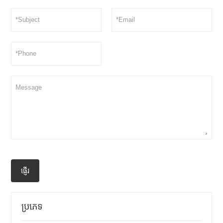
ផ្ញើរ
ប្រភេទ