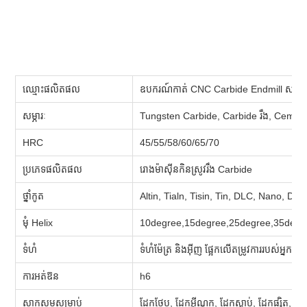
ឈ្មោះផលិតផល
ឧបករណ៍កាត់ CNC Carbide Endmill សម្រ
សម្ភារៈ
Tungsten Carbide, Carbide រឹង, Cemen
HRC
45/55/58/60/65/70
ប្រភេទផលិតផល
រោងម៉ាស៊ីនកិនស្រូវរឹង Carbide
ថ្នាំកូត
Altin, Tialn, Tisin, Tin, DLC, Nano, Di
មុំ Helix
10degree,15degree,25degree,35degr
ទំហំ
ទំហំម៉ែត្រ និងអ៊ីញ ផ្អែកលើតម្រូវការរបស់អ្នក។
ការអត់ឱន
h6
សាកសមសម្រាប់
ដែកថែប, ដែកអ៊ីណុក, ដែកស្លាប់, ដែកផ្សិត, ដែ