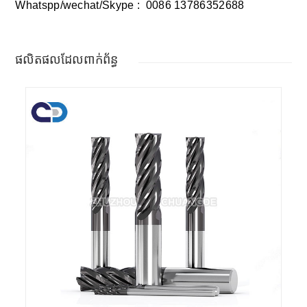
Whatspp/wechat/Skype : 00
86 13786352688
ផលិតផលដែលពាក់ព័ន្ធ