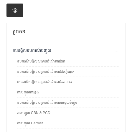
ផ្ញើរ
ប្រភេទ
-
ការបង្វិលឧបករណ៍បញ្ចូល
ឧបករណ៍បង្វិលសម្រាប់ដំណើរការដែក
ឧបករណ៍បង្វិលសម្រាប់ដំណើរការដែកអ៊ីណុក
ឧបករណ៍បង្វិលសម្រាប់ដំណើរការដែកខាស
ការបញ្ចូលការខួង
ឧបករណ៍បង្វិលសម្រាប់ដំណើរការអាលុយមីញ៉ូម
ការបញ្ចូល CBN & PCD
ការបញ្ចូល Cermet