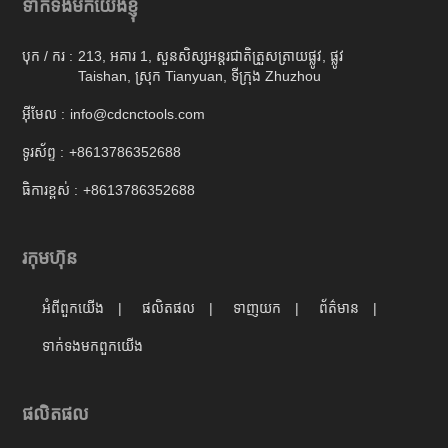
ទាក់ទងមកយើងខ្ញុំ
បុក / ករ :
213, អគារ 1, សួនសិស្សអន្តរជាតិត្រួសត្រាយផ្លូវ, ផ្លូវ
Taishan, ស្រុក Tianyuan, ទីក្រុង Zhuzhou
អ៊ីមែល :
info@cdcnctools.com
ទូរស័ព្ទ :
+8613786352688
ធិការខ្ពស់ :
+8613786352688
រកុមហ៊ុន
អំពីពួកយើង
ផលិតផល
ទាញយក
ព័ត៌មាន
ទាក់ទង​មក​ពួក​យើង
ផលិតផល