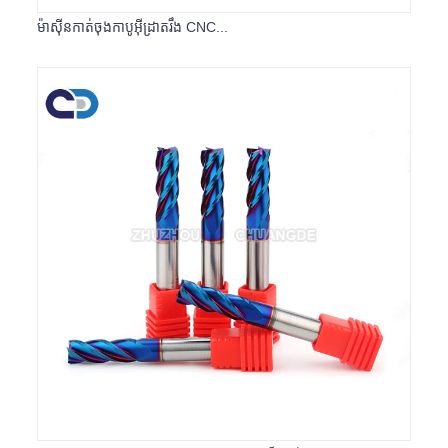
ម៉ាស៊ីនកាត់ចុងកាបូអ៊ីដ្រាតរឹង CNC...