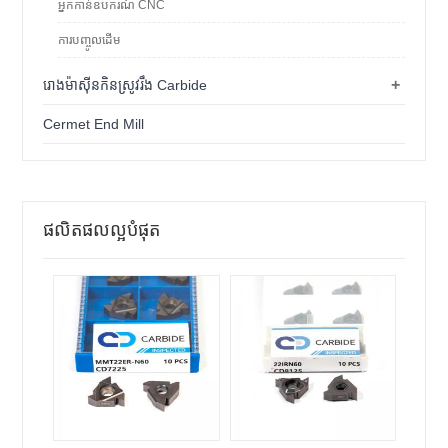
អ្នកកាន់ឧបករណ៍ CNC
ការបញ្ចូលដើម
+
រោងម៉ាស៊ីនកិនស្រូវរឹង Carbide
Cermet End Mill
ផលិតផលល្អបំផុត