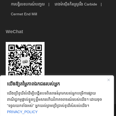
ការបង្វិលឧបករណ៍បញ្ចូល
រោងម៉ាស៊ីនកិនស្រូវរឹង Carbide
Cermet End Mill
WeChat
យើងឱ្យតម្លៃភាពឯកជនរបស់អ្នក
Link
យើងប្រើខូឃីស៍ដើម្បីបង្កើនបទពិសោធន៍រុករករបស់អ្នកបម្រើការផ្សាយ
ពាណិជ្ជកម្មផ្ទាល់ខ្លួនឬខ្លឹមសារហើយវិភាគចរាចរណ៍របស់យើង។ ដោយចុច
"ទទួលយកទាំងអស់" អ្នកយល់ព្រមប្រើប្រាស់ខូឃីស៍របស់យើង។




PRIVACY_POLICY