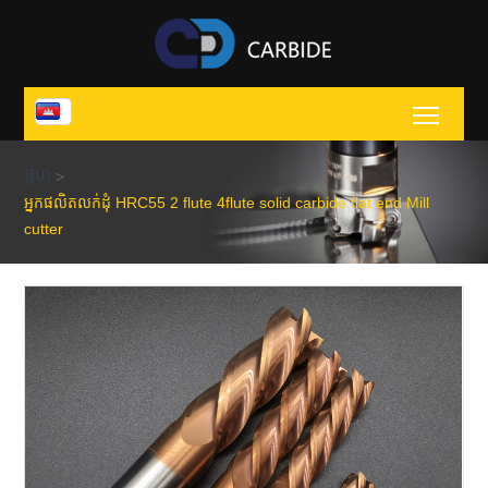
Toggl
ផ្ទហ
>
អ្នកផលិតលក់ដុំ HRC55 2 flute 4flute solid carbide flat end Mill
cutter