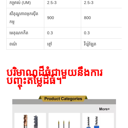
កម្រាស់ (UM)
2.5-3
2.5-3
សីតុណ្ហភាពអុកស៊ីត
900
800
កម្ម
មេគុណកកិត
0.3
0.3
ពណ៌
ខ្មៅ
វីយ៉ូឡែត
បរិមាណដ៏ធំជាមួយនឹងការ
បញ្ចុះតម្លៃដ៏ធំ។