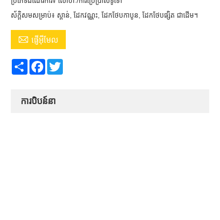
ប្រភេទដំណើរការ៖ លោហៈ/ការប្រើប្រាស់ទូទៅ
ស័ក្តិសមសម្រាប់៖ ស្ពាន់, ដែកវណ្ណះ, ដែកថែបកាបូន, ដែកថែបផ្សិត ជាដើម។

ផ្ញើអ៊ីមែល
Share
Facebook
Twitter
ការបិបន៍នា