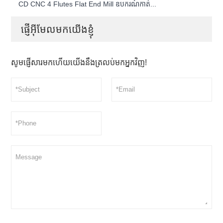
CD CNC 4 Flutes Flat End Mill ឧបករណ៍កាត់...
ផ្ញើអ៊ីមែលមកយើងខ្ញុំ
សូមផ្ញើសារមកហើយយើងនឹងត្រលប់មកអ្នកវិញ!