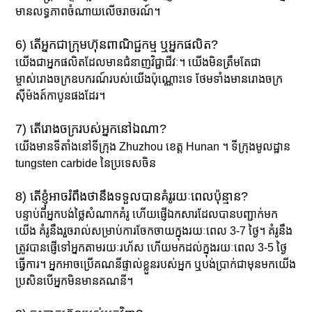
មានលទ្ធភាពចំណាយលើចរាចរណ៍។
6) តើអ្នកជាក្រុមហ៊ុនពាណិជ្ជកម្ម ឬអ្នកផលិត?
យើងជាអ្នកផលិតដែលមានជំនាញវិជ្ជាជីវៈ។ យើងមិនត្រឹមតែជា
ម្ចាស់រោងចក្រឧបករណ៍របស់យើងប៉ុណ្ណោះទេ ថែមទាំងមានរោងចក្រ
ស៊ីម៉ងត៍កាបូនផងដែរ។
7) តើរោងចក្ររបស់អ្នកនៅឯណា?
យើងមានទីតាំងនៅទីក្រុង Zhuzhou ខេត្ត Hunan ។ ទីក្រុងមូលដ្ឋាន
tungsten carbide នៃប្រទេសចិន
8) តើខ្ញុំអាចរំពឹងថានឹងទទួលបានគំរូរយៈពេលប៉ុន្មាន?
បន្ទាប់ពីអ្នកបង់ថ្លៃសំណាកគំរូ ហើយផ្ញើឯកសារដែលបានបញ្ជាក់មក
យើង គំរូនឹងរួចរាល់សម្រាប់ការចែកចាយក្នុងរយៈពេល 3-7 ថ្ងៃ។ គំរូនឹង
ត្រូវបានផ្ញើទៅអ្នកតាមរយៈរហ័ស ហើយមកដល់ក្នុងរយៈពេល 3-5 ថ្ងៃ
ធ្វើការ។ អ្នក​អាច​ប្រើ​គណនី​ផ្ទាល់​ខ្លួន​របស់​អ្នក ឬ​បង់​ប្រាក់​ជាមុន​មក​យើង​
ប្រសិន​បើ​អ្នក​មិន​មាន​គណនី។