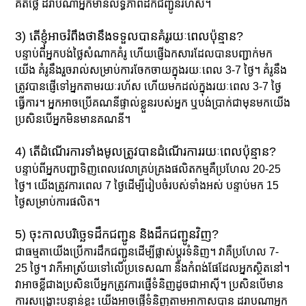
គិតថ្លៃ ដរាបណាអ្នកមានលទ្ធភាពដឹកជញ្ជូនរហ័ស។
3) តើខ្ញុំអាចរំពឹងថានឹងទទួលបានគំរូរយៈពេលប៉ុន្មាន?
បន្ទាប់ពីអ្នកបង់ថ្លៃសំណាកគំរូ ហើយផ្ញើឯកសារដែលបានបញ្ជាក់មក
យើង គំរូនឹងរួចរាល់សម្រាប់ការចែកចាយក្នុងរយៈពេល 3-7 ថ្ងៃ។ គំរូនឹង
ត្រូវបានផ្ញើទៅអ្នកតាមរយៈរហ័ស ហើយមកដល់ក្នុងរយៈពេល 3-7 ថ្ងៃ
ធ្វើការ។ អ្នក​អាច​ប្រើ​គណនី​ផ្ទាល់​ខ្លួន​របស់​អ្នក ឬ​បង់​ប្រាក់​ជាមុន​មក​យើង​
ប្រសិន​បើ​អ្នក​មិន​មាន​គណនី។
4) តើដំណើរការទាំងមូលត្រូវបានដំណើរការរយៈពេលប៉ុន្មាន?
បន្ទាប់ពីអ្នកបញ្ជាទិញពេលវេលាគ្រប់គ្រងផលិតកម្មគឺប្រហែល 20-25
ថ្ងៃ។ យើងត្រូវការពេល 7 ថ្ងៃដើម្បីរៀបចំរបស់ទាំងអស់ បន្ទាប់មក 15
ថ្ងៃសម្រាប់ការផលិត។
5) ចុះកាលបរិច្ឆេទដឹកជញ្ជូន និងដឹកជញ្ជូនវិញ?
ជាធម្មតាយើងប្រើការដឹកជញ្ជូនដើម្បីផ្លាស់ប្តូរទំនិញ។ វាគឺប្រហែល 7-
25 ថ្ងៃ។ វាក៏អាស្រ័យទៅលើប្រទេសណា និងកំពង់ផែដែលអ្នកស្ថិតនៅ។
វាអាចខ្លីជាងប្រសិនបើអ្នកត្រូវការផ្ញើទំនិញដូចជាអាស៊ី។ ប្រសិនបើមាន
ការសង្គ្រោះបន្ទាន់ខ្លះ យើងអាចផ្ញើទំនិញតាមអាកាសបាន ដរាបណាអ្នក