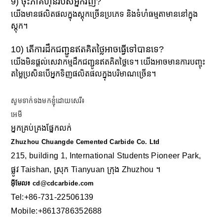
9) ចុះភាគហ៊ុនរបស់អ្នកវិញ?
យើងមានផលិតផលក្នុងស្តុកច្រើនប្រភេទ និងទំហំធម្មតាមាននៅក្នុង
ស្តុក។
10) តើការដឹកជញ្ជូនឥតគិតថ្លៃអាចធ្វើទៅបានទេ?
យើងមិនផ្តល់សេវាកម្មដឹកជញ្ជូនឥតគិតថ្លៃទេ។ យើងអាចមានការបញ្ចុះ
តម្លៃប្រសិនបើអ្នកទិញផលិតផលក្នុងបរិមាណច្រើន។
សូមទាក់ទងមកខ្ញុំដោយសេរី៖
អេមី
អ្នកគ្រប់គ្រង​ផ្នែក​លក់
Zhuzhou Chuangde Cemented Carbide Co. Ltd
215, building 1, International Students Pioneer Park,
ផ្លូវ Taishan, ស្រុក Tianyuan ក្រុង Zhuzhou ។
អ៊ីមែល៖ cd@cdcarbide.com
Tel:+86-731-22506139
Mobile:+8613786352688