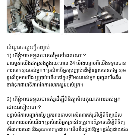
សំណួរគេសួរញឹកញាប់
1) តើខ្ញុំអាចទទួលបានតម្លៃនៅពេលណា?
ជាធម្មតាយើងដកស្រង់ក្នុងរយៈពេល 24 ម៉ោងបន្ទាប់ពីយើងទទួលបាន
ការសាកសួររបស់អ្នក។ ប្រសិនបើអ្នកប្រញាប់ដើម្បីទទួលបានតម្លៃ សូម
ទូរស័ព្ទមកយើង ឬប្រាប់យើងនៅក្នុងអ៊ីមែលរបស់អ្នក ដូច្នេះយើងនឹង
ចាត់ទុកជាអាទិភាពនៃការសាកសួររបស់អ្នក។
2) តើខ្ញុំអាចទទួលបានគំរូដើម្បីពិនិត្យមើលគុណភាពរបស់អ្នក
ដោយរបៀបណា?
បន្ទាប់ពីការបញ្ជាក់តម្លៃ អ្នកអាចទាមទារសំណាកគំរូដើម្បីពិនិត្យមើល
គុណភាពរបស់យើង។ ប្រសិនបើអ្នកគ្រាន់តែត្រូវការគំរូទទេដើម្បីពិនិត្យ
មើលការរចនា និងគុណភាពក្រដាស យើងនឹងផ្តល់ឱ្យអ្នកនូវគំរូដោយឥត