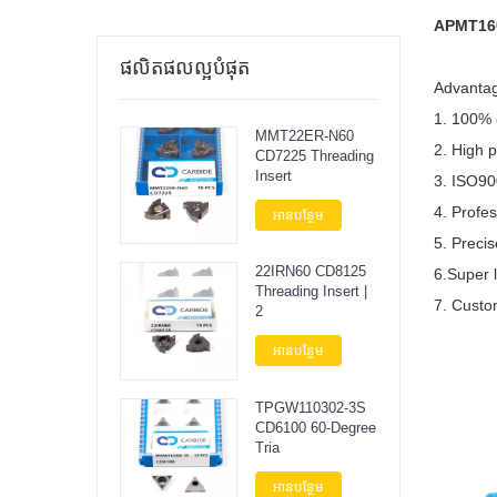
APMT160
ផលិតផលល្អបំផុត
Advanta
1. 100% 
MMT22ER-N60
2. High 
CD7225 Threading
Insert
3. ISO90
4. Profe
អានបន្ថែម
5. Preci
22IRN60 CD8125
6.Super l
Threading Insert |
7. Custom
2
អានបន្ថែម
TPGW110302-3S
CD6100 60-Degree
Tria
អានបន្ថែម