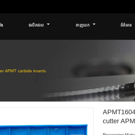
ើង
ផលិតផល
ទាញយក
ព័ត៌មាន
r APMT carbide inserts
APMT1604P
cutter APM
Processing Materi