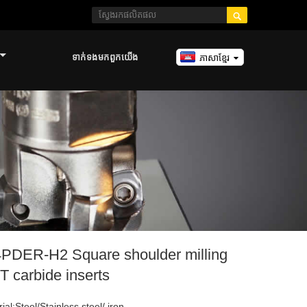

ទាក់ទង​មក​ពួក​យើង
ភាសាខ្មែរ
DER-H2 Square shoulder milling
T carbide inserts
al:Steel/Stainless steel/ iron