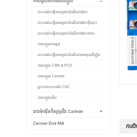
-
ការបង្វិលឧបករណ៍បញ្ចូល
ឧបករណ៍បង្វិលសម្រាប់ដំណើរការដែក
ឧបករណ៍បង្វិលសម្រាប់ដំណើរការដែកអ៊ីណុក
ឧបករណ៍បង្វិលសម្រាប់ដំណើរការដែកខាស
ការបញ្ចូលការខួង
ឧបករណ៍បង្វិលសម្រាប់ដំណើរការអាលុយមីញ៉ូម
ការបញ្ចូល CBN & PCD
ការបញ្ចូល Cermet
អ្នកកាន់ឧបករណ៍ CNC
ការបញ្ចូលដើម
+
រោងម៉ាស៊ីនកិនស្រូវរឹង Carbide
Cermet End Mill
ការបិ