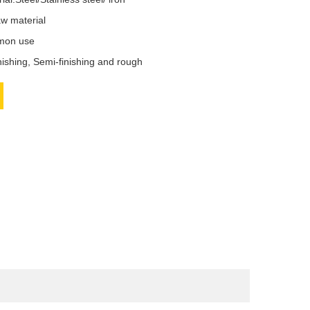
w material
mon use
nishing, Semi-finishing and rough
book
Twitter