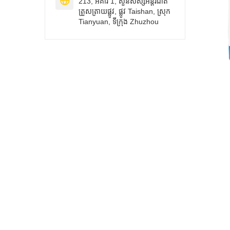

213, អគារ 1, សួនសិស្សអន្តរជាតិ
ត្រួសត្រាយផ្លូវ, ផ្លូវ Taishan, ស្រុក
Tianyuan, ទីក្រុង Zhuzhou