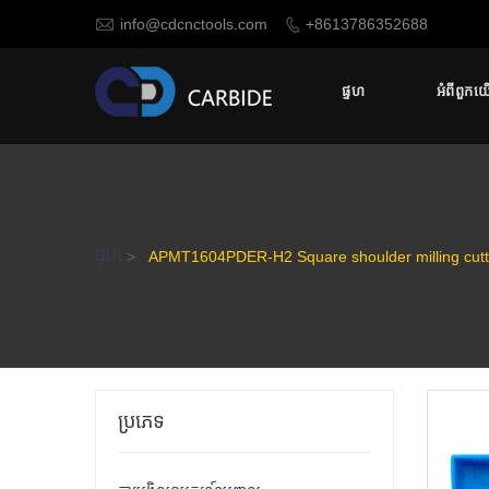

info@cdcnctools.com
+8613786352688

ផ្ទហ
អំពីពួកយ
ផ្ទហ
>
APMT1604PDER-H2 Square shoulder milling cutte
ប្រភេទ