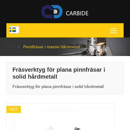
Toggl
Hem
>
Pendfräsar i massiv hårdmetall
Fräsverktyg för plana pinnfräsar i
solid hårdmetall
Fräsverktyg för plana pinnfräsar i solid hårdmetall
HOT