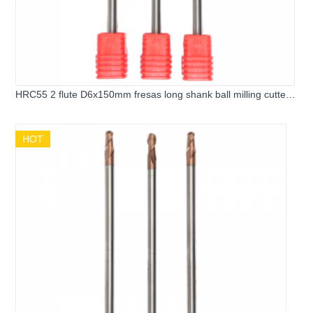
HRC55 2 flute D6x150mm fresas long shank ball milling cutter -
副本
HOT