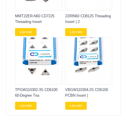
MMT22ER-N60 CD7225
22IRN60 CD8125 Threading
Threading Insert
Insert | 2
Läs mer
Läs mer
TPGW110302-3S CD6100
VBGW110304-2S CD6100
60-Degree Tria
PCBN Insert |
Läs mer
Läs mer