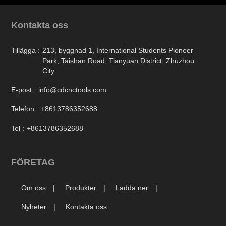
Kontakta oss
Tillägga :
213, byggnad 1, International Students Pioneer
Park, Taishan Road, Tianyuan District, Zhuzhou
City
E-post :
info@cdcnctools.com
Telefon :
+8613786352688
Tel :
+8613786352688
FÖRETAG
Om oss
Produkter
Ladda ner
Nyheter
Kontakta oss