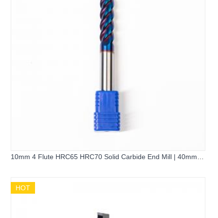
10mm 4 Flute HRC65 HRC70 Solid Carbide End Mill | 40mm
Long Flute 100mm Extended Flat Square Milling Cutter for
Hardened Steel
HOT