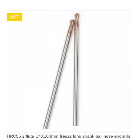
HOT
HRC55 2 flute D4X100mm fresas long shank ball nose endmills