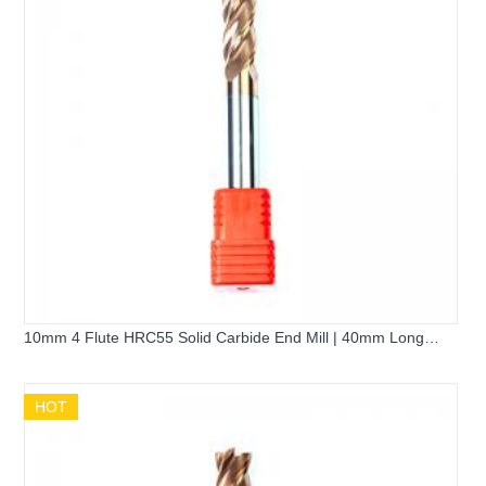
10mm 4 Flute HRC55 Solid Carbide End Mill | 40mm Long
Flute 100mm Extended Flat Square Milling Cutter for Pre-
hardened Steel
HOT