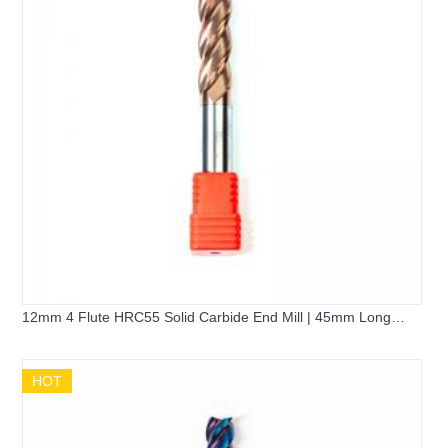
12mm 4 Flute HRC55 Solid Carbide End Mill | 45mm Long
Flute 100mm Extended Flat Square Milling Cutter for Pre-
hardened Steel
HOT