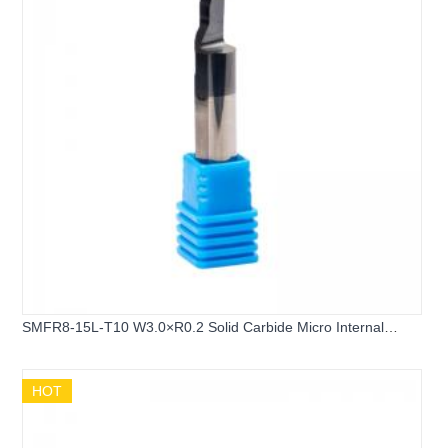
SMFR8-15L-T10 W3.0×R0.2 Solid Carbide Micro Internal
Grooving Cutter 8mm Shank Mini Boring Bar Face Slotting Tool
for CNC Lathe
HOT