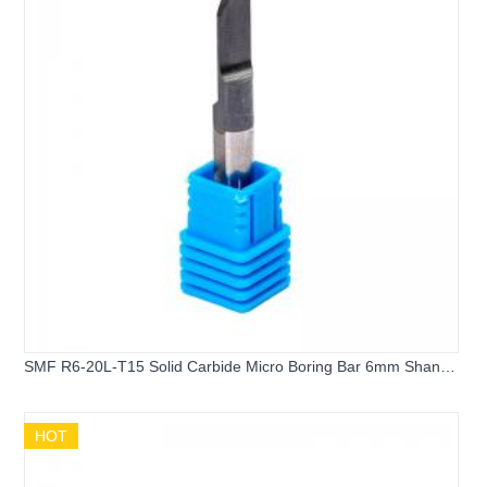
SMF R6-20L-T15 Solid Carbide Micro Boring Bar 6mm Shank
Mini Internal Turning Tool Grooving Cutter for CNC Lathe
Machining
HOT