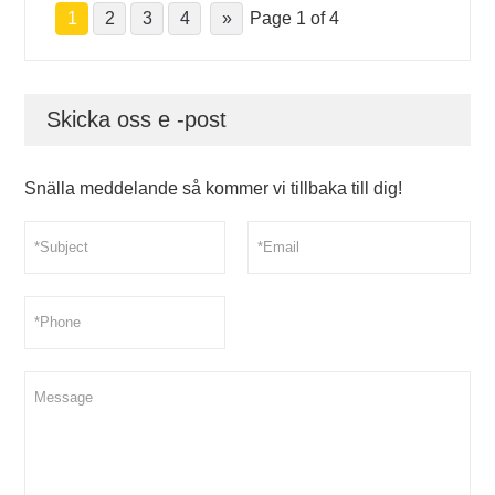
1
2
3
4
»
Page 1 of 4
Skicka oss e -post
Snälla meddelande så kommer vi tillbaka till dig!