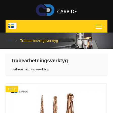
Toggl
Hem
>
Träbearbetningsverktyg
Träbearbetningsverktyg
Träbearbetningsverktyg
HOT