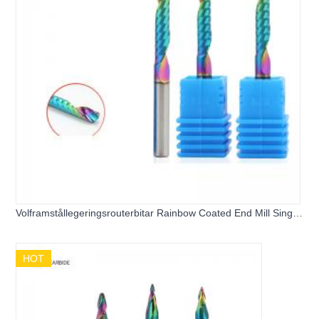
Volframstållegeringsrouterbitar Rainbow Coated End Mill Single
Flute Milling Cutter för aluminium honungskakapaneler
HOT