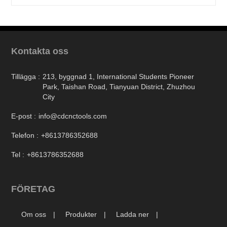
Kontakta oss
Tillägga :
213, byggnad 1, International Students Pioneer
Park, Taishan Road, Tianyuan District, Zhuzhou
City
E-post :
info@cdcnctools.com
Telefon :
+8613786352688
Tel :
+8613786352688
FÖRETAG
Om oss
Produkter
Ladda ner