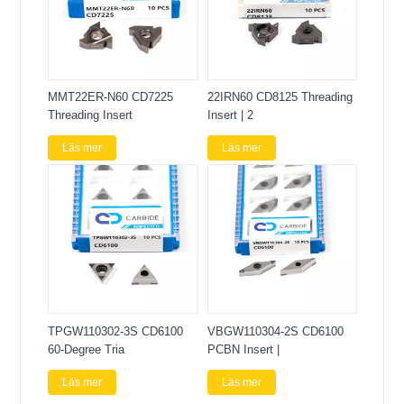
MMT22ER-N60 CD7225
22IRN60 CD8125 Threading
Threading Insert
Insert | 2
Läs mer
Läs mer
TPGW110302-3S CD6100
VBGW110304-2S CD6100
60-Degree Tria
PCBN Insert |
Läs mer
Läs mer