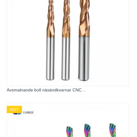
Avsmalnande boll näsändkvarnar CNC
avsmalningsbollfräsande skärare
HOT