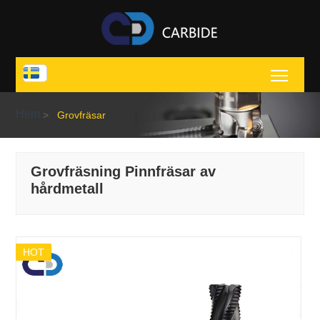
Toggl
Hem
>
Grovfräsar
Grovfräsning Pinnfräsar av
hårdmetall
HOT