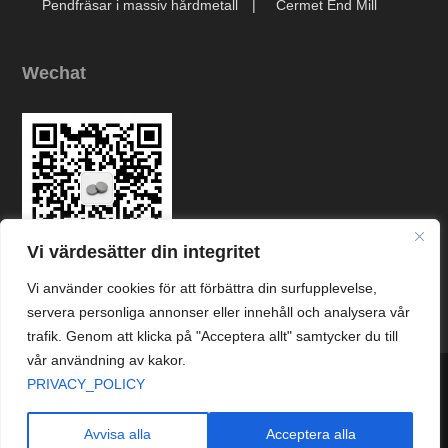
Pendfräsar i massiv hårdmetall
Cermet End Mill
Wechat
Vi värdesätter din integritet
Vi använder cookies för att förbättra din surfupplevelse,
Link
servera personliga annonser eller innehåll och analysera vår
trafik. Genom att klicka på "Acceptera allt" samtycker du till
vår användning av kakor.




PRIVACY_POLICY
© Copyright © Zhuzhou Chuangde Cemented Carbide Co., Ltd. Alla
rättigheter reserverade.
Avvisa alla
Acceptera alla