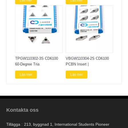
Läs mer
Läs mer
TPGW110302-3S CD6100
VBGW110304-2S CD6100
60-Degree Tria
PCBN Insert |
Läs mer
Läs mer
Kontakta oss
Tillägga :
213, byggnad 1, International Students Pioneer