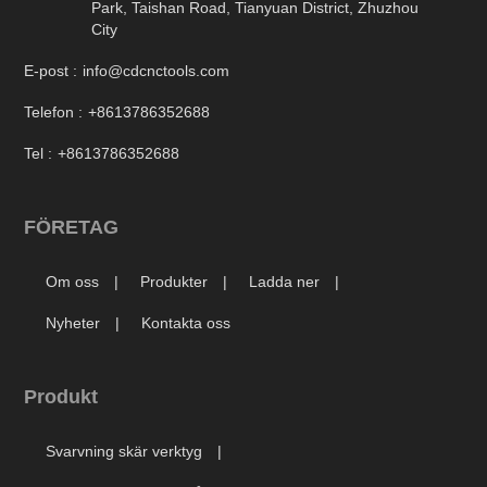
Park, Taishan Road, Tianyuan District, Zhuzhou
City
E-post :
info@cdcnctools.com
Telefon :
+8613786352688
Tel :
+8613786352688
FÖRETAG
Om oss
Produkter
Ladda ner
Nyheter
Kontakta oss
Produkt
Svarvning skär verktyg