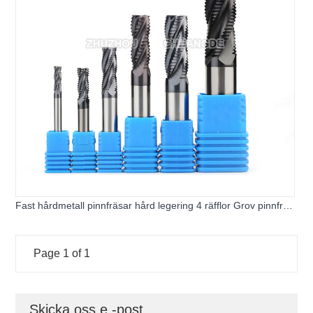
Fast hårdmetall pinnfräsar hård legering 4 räfflor Grov pinnfräs
verktygsbeläggning
Page 1 of 1
Skicka oss e -post