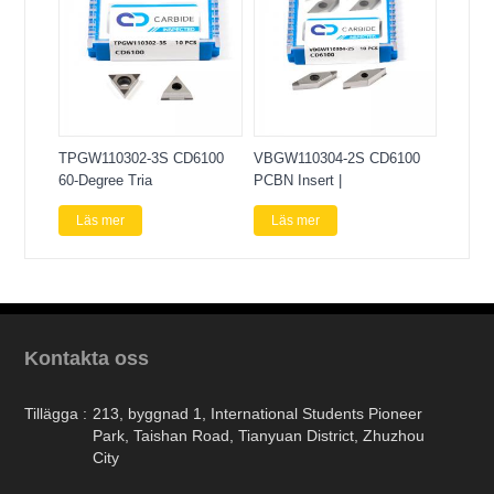
TPGW110302-3S CD6100
VBGW110304-2S CD6100
60-Degree Tria
PCBN Insert |
Läs mer
Läs mer
Kontakta oss
Tillägga :
213, byggnad 1, International Students Pioneer
Park, Taishan Road, Tianyuan District, Zhuzhou
City