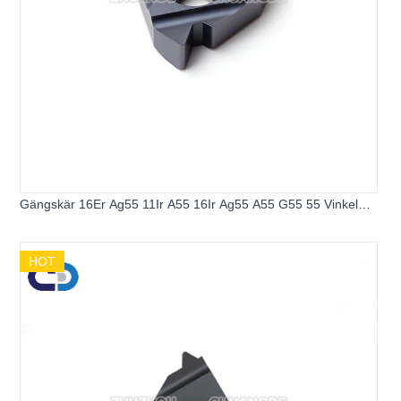
Gängskär 16Er Ag55 11Ir A55 16Ir Ag55 A55 G55 55 Vinkel
Gängsvarvverktyg Volframkarbidskär Gänga Svarvverktyg
HOT