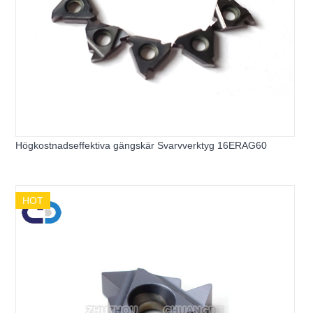
Högkostnadseffektiva gängskär Svarvverktyg 16ERAG60
HOT