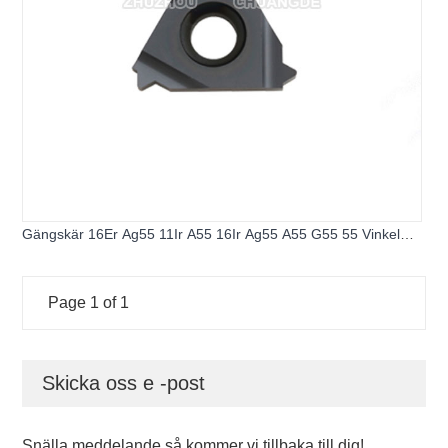
Gängskär 16Er Ag55 11Ir A55 16Ir Ag55 A55 G55 55 Vinkel
Gängsvarvverktyg Volframkarbidskär Gänga Svarvverktyg
Page 1 of 1
Skicka oss e -post
Snälla meddelande så kommer vi tillbaka till dig!