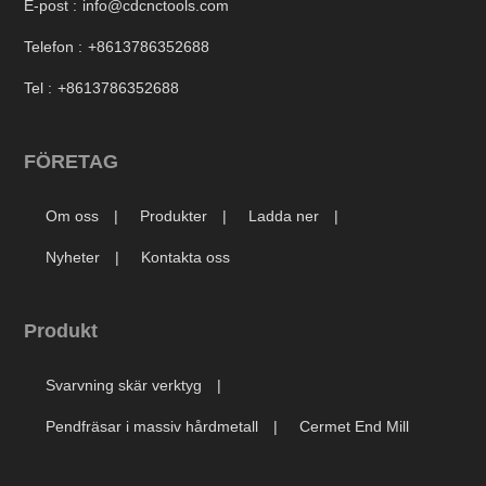
E-post :
info@cdcnctools.com
Telefon :
+8613786352688
Tel :
+8613786352688
FÖRETAG
Om oss
Produkter
Ladda ner
Nyheter
Kontakta oss
Produkt
Svarvning skär verktyg
Pendfräsar i massiv hårdmetall
Cermet End Mill