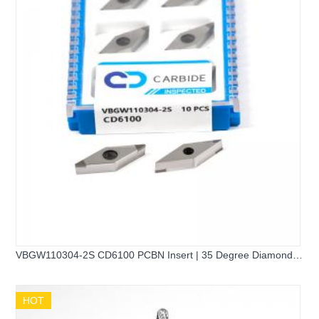
VBGW110304-2S CD6100 PCBN Insert | 35 Degree Diamond
2-Corner Hard Turning Insert
HOT