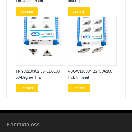
Threading Insert
Insert | 2
Läs mer
Läs mer
TPGW110302-3S CD6100
VBGW110304-2S CD6100
60-Degree Tria
PCBN Insert |
Läs mer
Läs mer
Kontakta oss