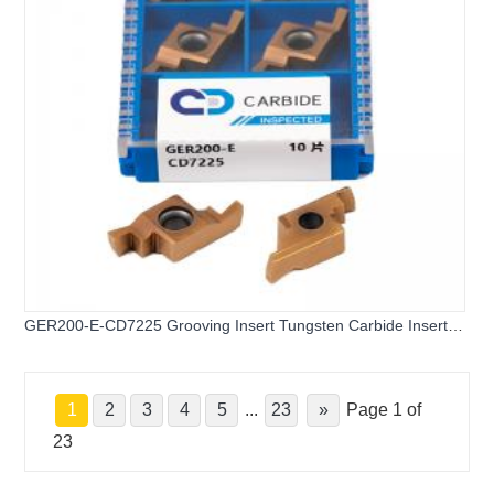
GER200-E-CD7225 Grooving Insert Tungsten Carbide Insert
for Stainless Steel
1
2
3
4
5
...
23
»
Page 1 of
23