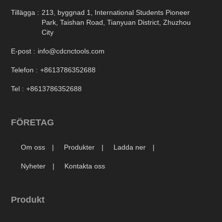
Tillägga :
213, byggnad 1, International Students Pioneer
Park, Taishan Road, Tianyuan District, Zhuzhou
City
E-post :
info@cdcnctools.com
Telefon :
+8613786352688
Tel :
+8613786352688
FÖRETAG
Om oss
Produkter
Ladda ner
Nyheter
Kontakta oss
Produkt