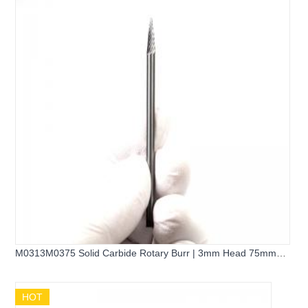
M0313M0375 Solid Carbide Rotary Burr | 3mm Head 75mm
Long Shank Pointed Cone Burr
HOT