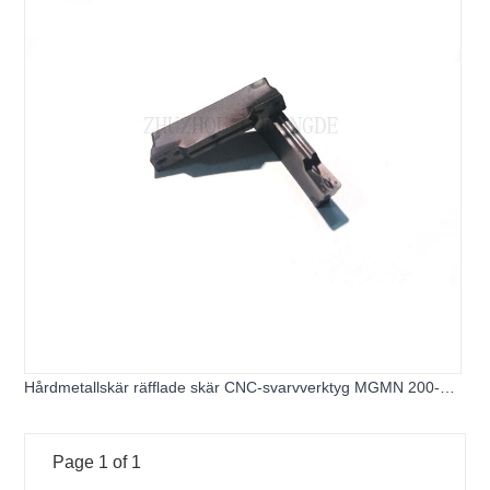
Hårdmetallskär räfflade skär CNC-svarvverktyg MGMN 200-G
för skärning av stål och rostfritt stål
Page 1 of 1