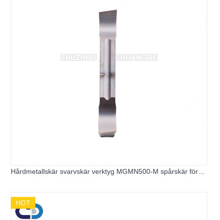
Hårdmetallskär svarvskär verktyg MGMN500-M spårskär för
cnc ändfräsning
HOT